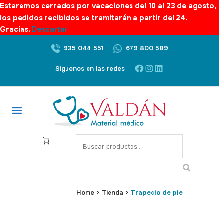
Estaremos cerrados por vacaciones del 10 al 23 de agosto,
los pedidos recibidos se tramitarán a partir del 24.
Gracias.
Descartar
935 044 551
679 800 589
Facebook
Instagram
LinkedIn
Síguenos en las redes
S
e
a
r
c
Home
>
Tienda
>
Trapecio de pie
h