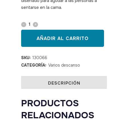
diseñado para ayudar a las personas a
sentarse en la cama.
SKU: 130066, AD950
Trapecio
de
AÑADIR AL CARRITO
pie
quantity
SKU:
130066
CATEGORÍA:
Varios descanso
DESCRIPCIÓN
PRODUCTOS
RELACIONADOS