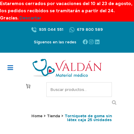
Estaremos cerrados por vacaciones del 10 al 23 de agosto,
los pedidos recibidos se tramitarán a partir del 24.
Gracias.
Descartar
935 044 551
679 800 589
Facebook
Instagram
LinkedIn
Síguenos en las redes
S
e
a
r
c
Home
>
Tienda
>
Torniquete de goma sin
látex caja 25 unidades
h