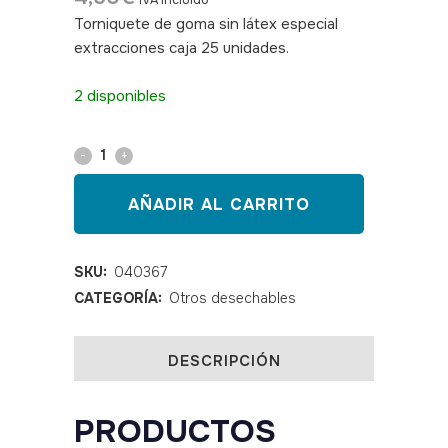
IVA incluido
Torniquete de goma sin látex especial
extracciones caja 25 unidades.
SKU:040367
2 disponibles
Torniquete
de
AÑADIR AL CARRITO
goma
sin
SKU:
040367
CATEGORÍA:
Otros desechables
látex
caja
DESCRIPCIÓN
25
unidades
PRODUCTOS