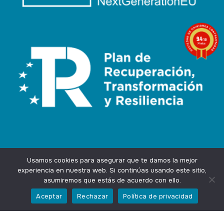
9.4
/10
74 notas
Usamos cookies para asegurar que te damos la mejor
experiencia en nuestra web. Si continúas usando este sitio,
asumiremos que estás de acuerdo con ello.
Agencia Marketing Online
Design by
Ingenium.Marketing
Aceptar
Rechazar
Política de privacidad
Privacidad
Aviso Legal