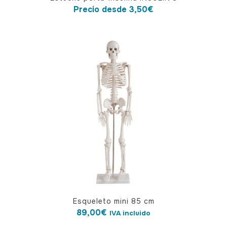
producto
Precio desde
3,50
€
tiene
múltiples
variantes.
Las
opciones
se
pueden
elegir
en
la
página
de
producto
Esqueleto mini 85 cm
89,00
€
IVA incluido