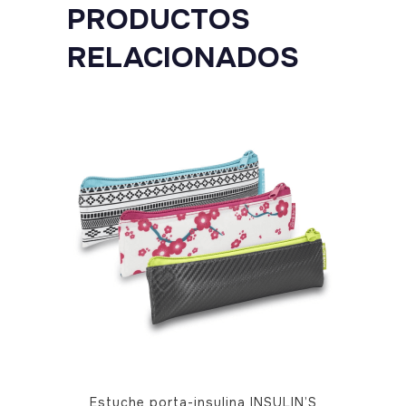
PRODUCTOS
RELACIONADOS
Este
Estuche porta-insulina INSULIN’S