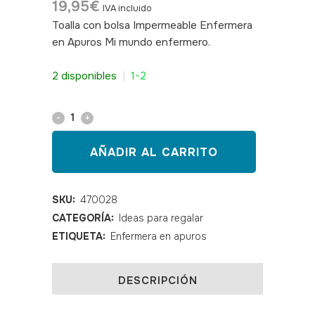
19,95
€
IVA incluido
Toalla con bolsa Impermeable Enfermera
en Apuros Mi mundo enfermero.
SKU:
470028
2 disponibles
|
1-2
Toalla
Mi
AÑADIR AL CARRITO
mundo
enfermero
SKU:
470028
CATEGORÍA:
Ideas para regalar
quantity
ETIQUETA:
Enfermera en apuros
DESCRIPCIÓN