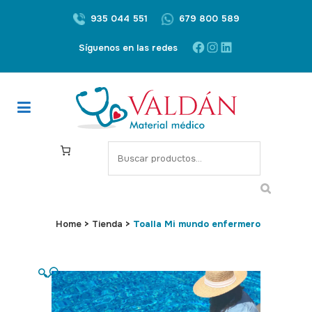
935 044 551
679 800 589
Facebook
Instagram
LinkedIn
Síguenos en las redes
S
e
a
r
c
Home
>
Tienda
>
Toalla Mi mundo enfermero
h
🔍