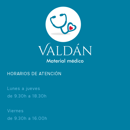
opciones
se
pueden
elegir
en
la
página
de
producto
HORARIOS DE ATENCIÓN
Lunes a jueves
de 9.30h a 18.30h
Viernes
de 9.30h a 16.00h