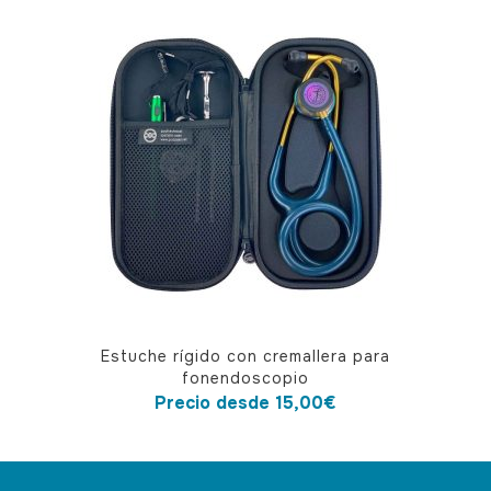
Este
Estuche rígido con cremallera para
producto
fonendoscopio
tiene
Precio desde
15,00
€
múltiples
variantes.
Las