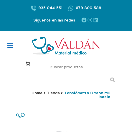
935 044 551
679 800 589
Facebook
Instagram
LinkedIn
Síguenos en las redes
S
e
a
r
c
Home
>
Tienda
>
Tensiómetro Omron M2
basic
h
🔍