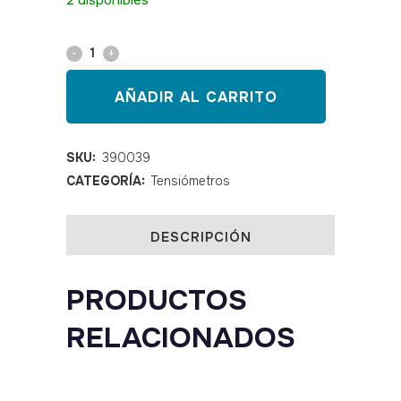
2 disponibles
Tensiómetro
Omron
AÑADIR AL CARRITO
M2
basic
SKU:
390039
CATEGORÍA:
Tensiómetros
quantity
DESCRIPCIÓN
PRODUCTOS
RELACIONADOS