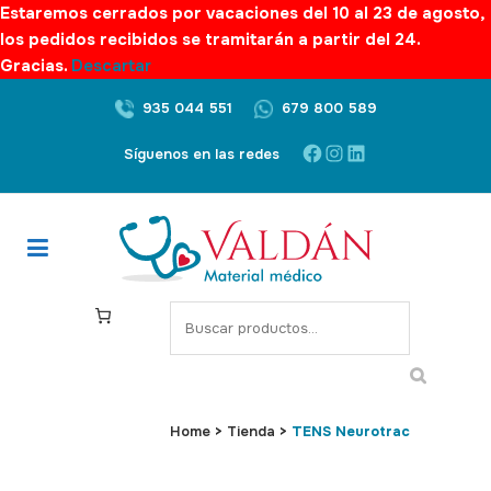
Estaremos cerrados por vacaciones del 10 al 23 de agosto,
los pedidos recibidos se tramitarán a partir del 24.
Gracias.
Descartar
935 044 551
679 800 589
Facebook
Instagram
LinkedIn
Síguenos en las redes
S
e
a
r
c
Home
>
Tienda
>
TENS Neurotrac
h