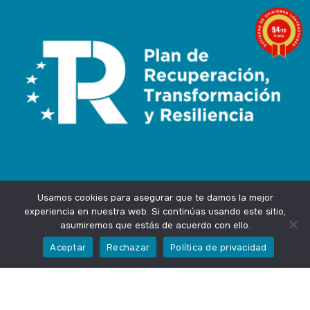
9.4
/10
74 notas
Usamos cookies para asegurar que te damos la mejor
experiencia en nuestra web. Si continúas usando este sitio,
asumiremos que estás de acuerdo con ello.
Agencia Marketing Online
Design by
Ingenium.Marketing
Aceptar
Rechazar
Política de privacidad
Privacidad
Aviso Legal
Cookies