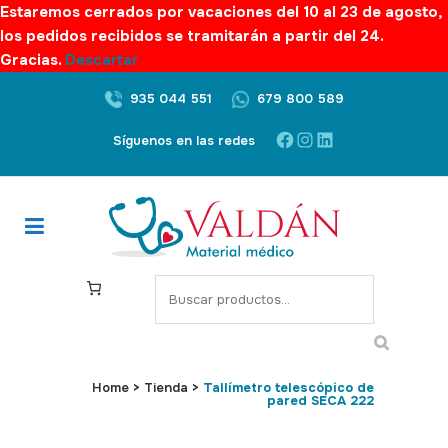
Estaremos cerrados por vacaciones del 10 al 23 de agosto,
los pedidos recibidos se tramitarán a partir del 24.
Gracias.
Descartar
935 044 551
679 800 589
Facebook
Instagram
LinkedIn
Síguenos en las redes
S
e
a
r
c
Home
>
Tienda
>
Tallímetro telescópico de
pared SECA 222
h