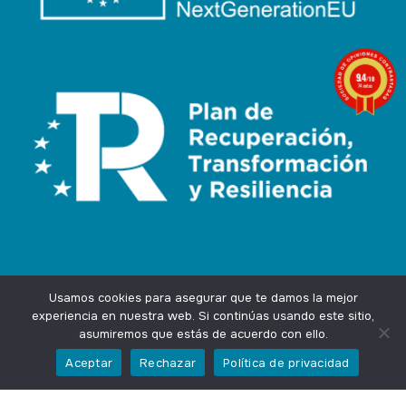
9.4
/10
74 notas
Usamos cookies para asegurar que te damos la mejor
experiencia en nuestra web. Si continúas usando este sitio,
asumiremos que estás de acuerdo con ello.
Agencia Marketing Online
Design by
Ingenium.Marketing
Aceptar
Rechazar
Política de privacidad
Privacidad
Aviso Legal