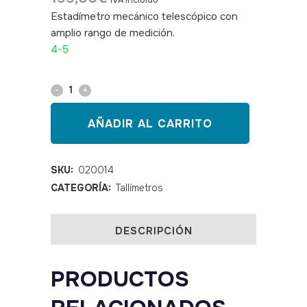
IVA incluido
Estadímetro mecánico telescópico con
amplio rango de medición.
SKU: 020014
4-5
Tallímetro
telescópico
AÑADIR AL CARRITO
de
pared
SKU:
020014
CATEGORÍA:
Tallímetros
SECA
222
DESCRIPCIÓN
quantity
PRODUCTOS