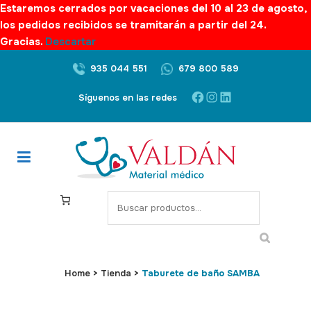
Estaremos cerrados por vacaciones del 10 al 23 de agosto,
los pedidos recibidos se tramitarán a partir del 24.
Gracias.
Descartar
935 044 551
679 800 589
Facebook
Instagram
LinkedIn
Síguenos en las redes
S
e
a
r
c
Home
>
Tienda
>
Taburete de baño SAMBA
h