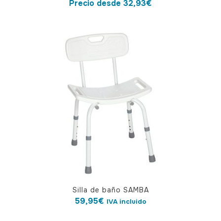
Precio desde
32,93
€
tiene
múltiples
variantes.
Las
opciones
se
pueden
elegir
en
la
página
de
producto
Silla de baño SAMBA
59,95
€
IVA incluido