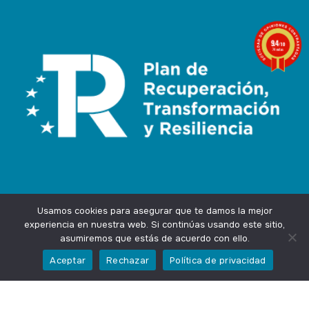
9.4
/10
74 notas
Usamos cookies para asegurar que te damos la mejor
experiencia en nuestra web. Si continúas usando este sitio,
asumiremos que estás de acuerdo con ello.
Agencia Marketing Online
Design by
Ingenium.Marketing
Aceptar
Rechazar
Política de privacidad
Privacidad
Aviso Legal