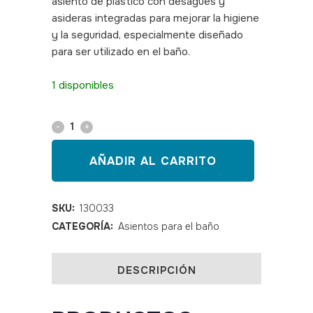
asiento de plástico con desagües y
asideras integradas para mejorar la higiene
y la seguridad, especialmente diseñado
para ser utilizado en el baño.
SKU: 130033,
AD537AS
1 disponibles
Taburete
de
AÑADIR AL CARRITO
baño
SAMBA
SKU:
130033
CATEGORÍA:
Asientos para el baño
quantity
DESCRIPCIÓN