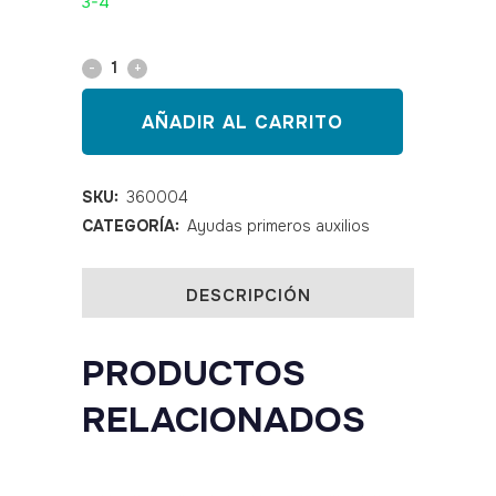
3-4
Tablero
espinal
AÑADIR AL CARRITO
plegable
quantity
SKU:
360004
CATEGORÍA:
Ayudas primeros auxilios
DESCRIPCIÓN
PRODUCTOS
RELACIONADOS