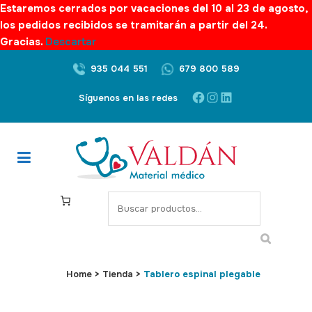
Estaremos cerrados por vacaciones del 10 al 23 de agosto,
los pedidos recibidos se tramitarán a partir del 24.
Gracias.
Descartar
935 044 551
679 800 589
Facebook
Instagram
LinkedIn
Síguenos en las redes
S
e
a
r
c
Home
>
Tienda
>
Tablero espinal plegable
h