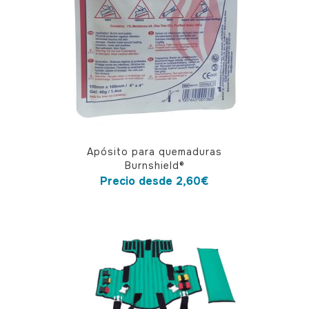
Este
Apósito para quemaduras
producto
Burnshield®
tiene
Precio desde
2,60
€
múltiples
variantes.
Las
opciones
se
pueden
elegir