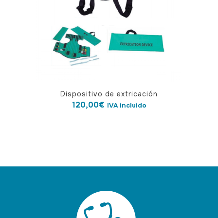
en
la
página
de
producto
Dispositivo de extricación
120,00
€
IVA incluido