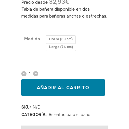
32,93
€
Precio desde
Tabla de bañera disponible en dos
medidas para bañeras anchas o estrechas.
SKU: 130039,130040, AD559
Medida
Corta (69 cm)
Larga (74 cm)
Tabla
de
AÑADIR AL CARRITO
bañera
FRESH
SKU:
N/D
CATEGORÍA:
Asientos para el baño
quantity