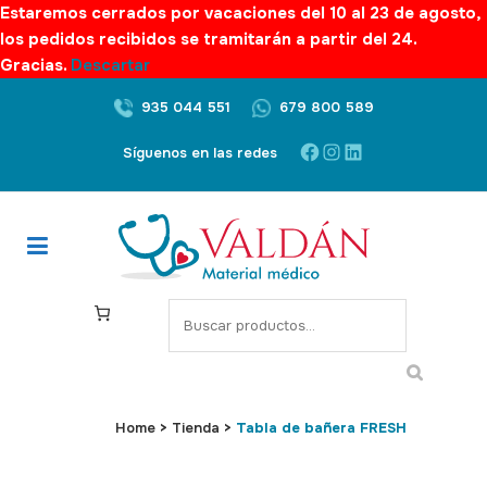
Estaremos cerrados por vacaciones del 10 al 23 de agosto,
los pedidos recibidos se tramitarán a partir del 24.
Gracias.
Descartar
935 044 551
679 800 589
Facebook
Instagram
LinkedIn
Síguenos en las redes
S
e
a
r
c
Home
>
Tienda
>
Tabla de bañera FRESH
h