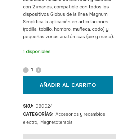
con 2 imanes, compatible con todos los
dispositivos Globus de la línea Magnum.
Simplifica la aplicación en articulaciones
(rodilla, tobillo, hombro, muñeca, codo) y
pequeñas zonas anatómicas (pie y mano).
SKU: 080024
1 disponibles
Solenoide
flexible
AÑADIR AL CARRITO
30x10
para
SKU:
080024
CATEGORÍAS:
Accesorios y recambios
magnetoterapia
electro
,
Magnetoterapia
Globus
quantity