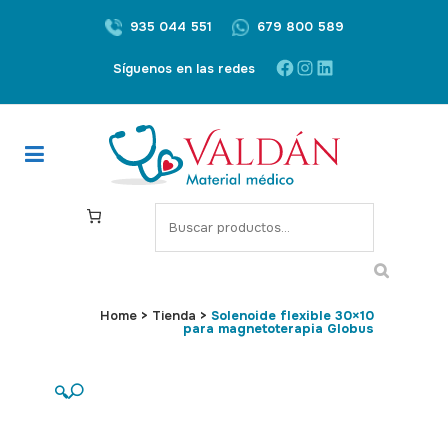
935 044 551
679 800 589
Facebook
Instagram
LinkedIn
Síguenos en las redes
S
e
a
r
c
Home
>
Tienda
>
Solenoide flexible 30×10
para magnetoterapia Globus
h
🔍