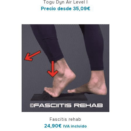
Togu Dyn Air Level I
producto
Precio desde
35,09
€
tiene
múltiples
variantes.
Las
opciones
se
pueden
elegir
en
la
página
de
producto
Fascitis rehab
24,90
€
IVA incluido