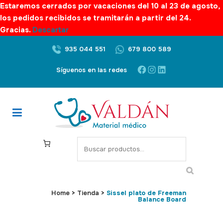
Estaremos cerrados por vacaciones del 10 al 23 de agosto,
los pedidos recibidos se tramitarán a partir del 24.
Gracias.
Descartar
935 044 551
679 800 589
Facebook
Instagram
LinkedIn
Síguenos en las redes
S
e
a
r
c
Home
>
Tienda
>
Sissel plato de Freeman
Balance Board
h