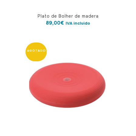
Plato de Bolher de madera
89,00
€
IVA incluido
Este