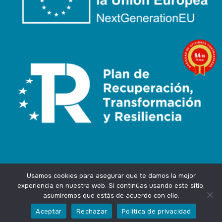
9.4
/10
74 notas
Usamos cookies para asegurar que te damos la mejor
experiencia en nuestra web. Si continúas usando este sitio,
asumiremos que estás de acuerdo con ello.
Agencia Marketing Online
Design by
Ingenium.Marketing
Aceptar
Rechazar
Política de privacidad
Privacidad