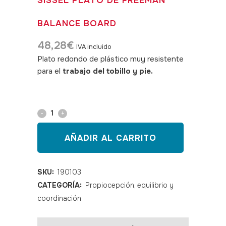
SISSEL PLATO DE FREEMAN
BALANCE BOARD
48,28
€
IVA incluido
Plato redondo de plástico muy resistente
para el
trabajo del tobillo y pie.
SKU:
190103
Sissel
plato
AÑADIR AL CARRITO
de
Freeman
SKU:
190103
CATEGORÍA:
Propiocepción, equilibrio y
Balance
coordinación
Board
quantity