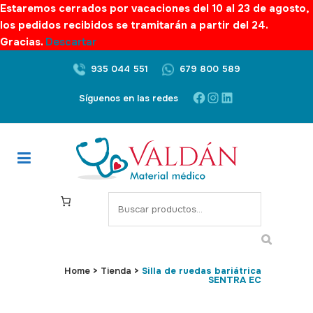
Estaremos cerrados por vacaciones del 10 al 23 de agosto,
los pedidos recibidos se tramitarán a partir del 24.
Gracias.
Descartar
935 044 551
679 800 589
Facebook
Instagram
LinkedIn
Síguenos en las redes
S
e
a
r
c
Home
>
Tienda
>
Silla de ruedas bariátrica
SENTRA EC
h