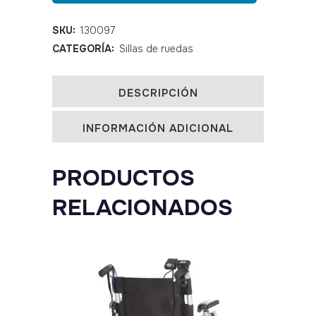
bariátrica
SKU:
130097
CATEGORÍA:
Sillas de ruedas
SENTRA
EC
DESCRIPCIÓN
quantity
INFORMACIÓN ADICIONAL
PRODUCTOS
RELACIONADOS