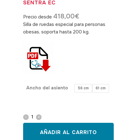
SENTRA EC
418,00
€
Precio desde
Silla de ruedas especial para personas
obesas, soporta hasta 200 kg.
SKU:
130097, 130098, 130099
Ancho del asiento
56 cm
61 cm
Silla
de
AÑADIR AL CARRITO
ruedas