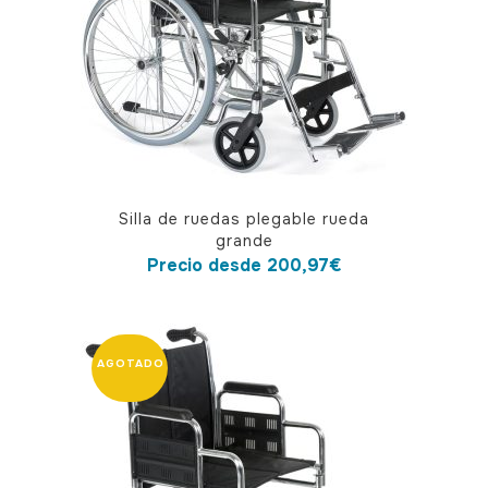
Este
Silla de ruedas plegable rueda
producto
grande
tiene
Precio desde
200,97
€
múltiples
variantes.
Las
opciones
se
pueden
elegir