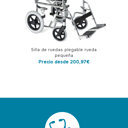
en
la
página
de
producto
Este
Silla de ruedas plegable rueda
producto
pequeña
tiene
Precio desde
200,97
€
múltiples
variantes.
Las
opciones
se
pueden
elegir
en
la