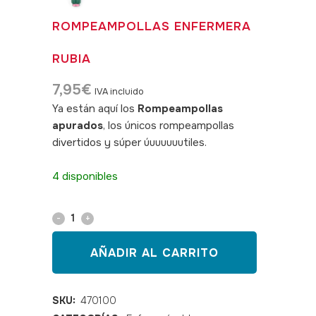
ROMPEAMPOLLAS ENFERMERA
RUBIA
7,95
€
IVA incluido
Ya están aquí los
Rompeampollas
apurados
, los únicos rompeampollas
divertidos y súper úuuuuuutiles.
SKU:
470100
4 disponibles
Rompeampollas
enfermera
AÑADIR AL CARRITO
rubia
quantity
SKU:
470100