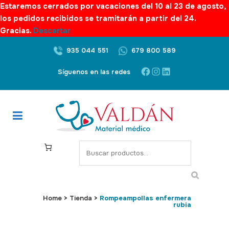
Estaremos cerrados por vacaciones del 10 al 23 de agosto,
los pedidos recibidos se tramitarán a partir del 24.
Gracias.
Descartar
935 044 551
679 800 589
Facebook
Instagram
LinkedIn
Síguenos en las redes
S
e
a
r
c
Home
>
Tienda
>
Rompeampollas enfermera
rubia
h