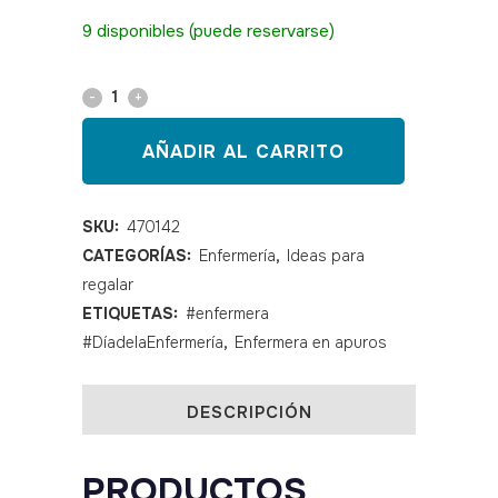
SKU: 470142
9 disponibles (puede reservarse)
Rompeampollas
CORAZÓN
AÑADIR AL CARRITO
quantity
SKU:
470142
CATEGORÍAS:
Enfermería
,
Ideas para
regalar
ETIQUETAS:
#enfermera
#DíadelaEnfermería
,
Enfermera en apuros
DESCRIPCIÓN
PRODUCTOS