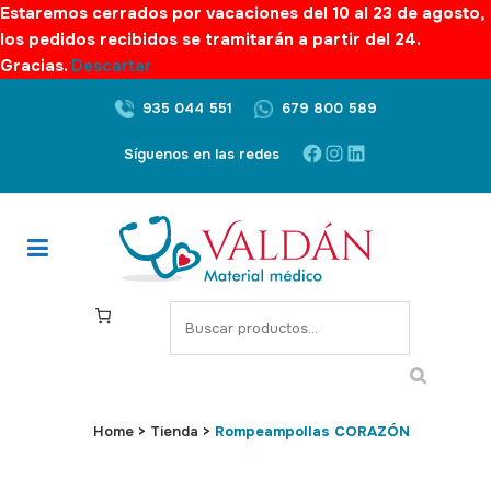
Estaremos cerrados por vacaciones del 10 al 23 de agosto,
los pedidos recibidos se tramitarán a partir del 24.
Gracias.
Descartar
935 044 551
679 800 589
Facebook
Instagram
LinkedIn
Síguenos en las redes
S
e
a
r
c
Home
>
Tienda
>
Rompeampollas CORAZÓN
h