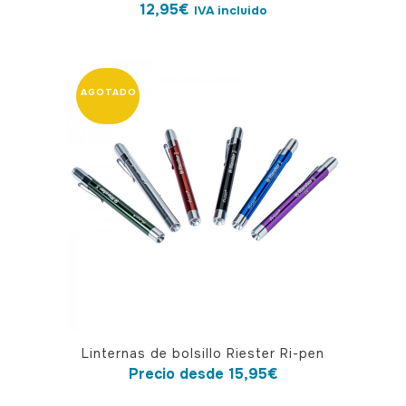
12,95
€
IVA incluido
Este
Linternas de bolsillo Riester Ri-pen
producto
Precio desde
15,95
€
tiene