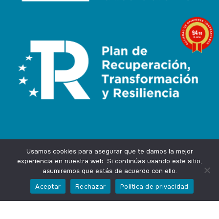
9.4
/10
74 notas
Usamos cookies para asegurar que te damos la mejor
experiencia en nuestra web. Si continúas usando este sitio,
asumiremos que estás de acuerdo con ello.
Agencia Marketing Online
Design by
Ingenium.Marketing
Aceptar
Rechazar
Política de privacidad
Privacidad
Aviso Legal