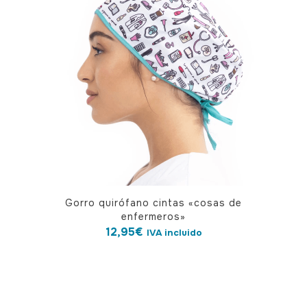
Las
opciones
se
pueden
elegir
en
la
página
de
producto
Gorro quirófano cintas «cosas de
enfermeros»
12,95
€
IVA incluido