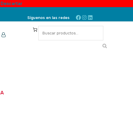
.
Descartar
Facebook
Instagram
LinkedIn
Síguenos en las redes
S
e
a
r
c
h
LA
6