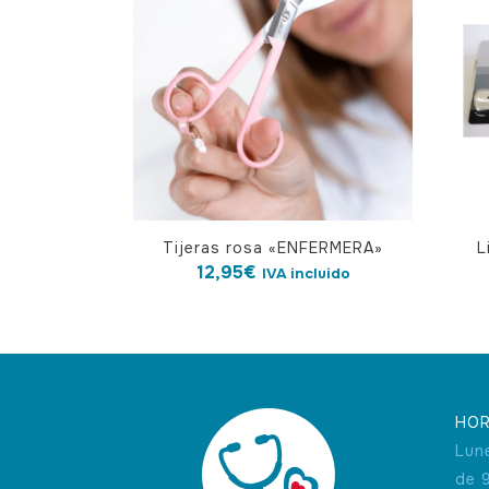
Tijeras rosa «ENFERMERA»
L
12,95
€
IVA incluido
HOR
Lun
de 