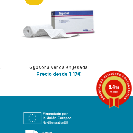
Este
E
Gypsona venda enyesada
producto
Precio desde
1,17
€
tiene
9.4
múltiples
/10
74 notas
variantes.
Las
opciones
se
pueden