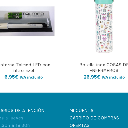
interna Talmed LED con
Botella inox COSAS D
filtro azul
ENFERMEROS
6,95
€
26,95
€
IVA incluido
IVA incluido
ARIOS DE ATENCIÓN
MI CUENTA
es a jueves
CARRITO DE COMPRAS
9.30h a 18.30h
OFERTAS