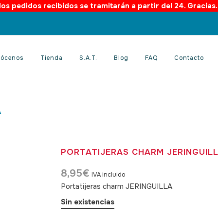
os pedidos recibidos se tramitarán a partir del 24. Gracias
ócenos
Tienda
S.A.T.
Blog
FAQ
Contacto
A
PORTATIJERAS CHARM JERINGUIL
8,95
€
IVA incluido
Portatijeras charm JERINGUILLA.
SKU: 47001
Sin existencias