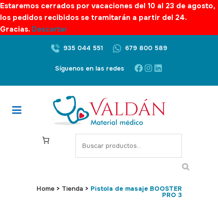
Estaremos cerrados por vacaciones del 10 al 23 de agosto,
los pedidos recibidos se tramitarán a partir del 24.
Gracias.
Descartar
935 044 551
679 800 589
Facebook
Instagram
LinkedIn
Síguenos en las redes
S
e
a
r
c
Home
>
Tienda
>
Pistola de masaje BOOSTER
PRO 3
h