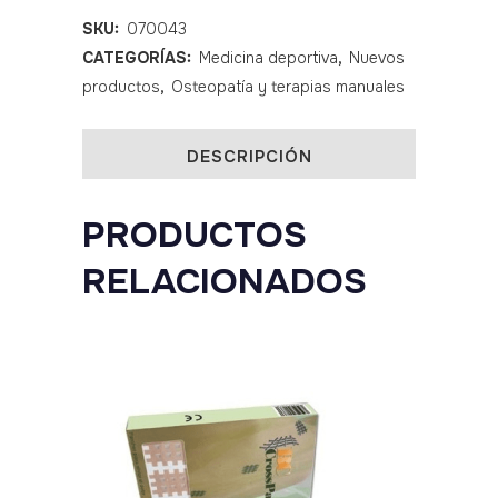
BOOSTER
SKU:
070043
CATEGORÍAS:
Medicina deportiva
,
Nuevos
PRO
productos
,
Osteopatía y terapias manuales
3
quantity
DESCRIPCIÓN
PRODUCTOS
RELACIONADOS