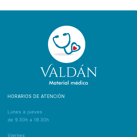
opciones
se
pueden
elegir
en
la
página
de
producto
HORARIOS DE ATENCIÓN
Lunes a jueves
de 9.30h a 18.30h
Viernes