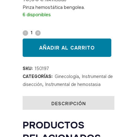
IVA incluido
Pinza hemostática bengolea.
SKU: 150197
6 disponibles
Pinza
bengolea
AÑADIR AL CARRITO
recta
sin
SKU:
150197
CATEGORÍAS:
Ginecología
,
Instrumental de
dientes
disección
,
Instrumental de hemostasia
20
cm
DESCRIPCIÓN
8"
PRODUCTOS
quantity