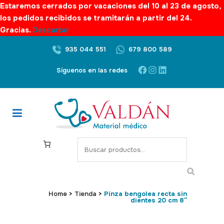
Estaremos cerrados por vacaciones del 10 al 23 de agosto,
los pedidos recibidos se tramitarán a partir del 24.
Gracias.
Descartar
935 044 551
679 800 589
Facebook
Instagram
LinkedIn
Síguenos en las redes
S
e
a
r
c
Home
>
Tienda
>
Pinza bengolea recta sin
dientes 20 cm 8″
h