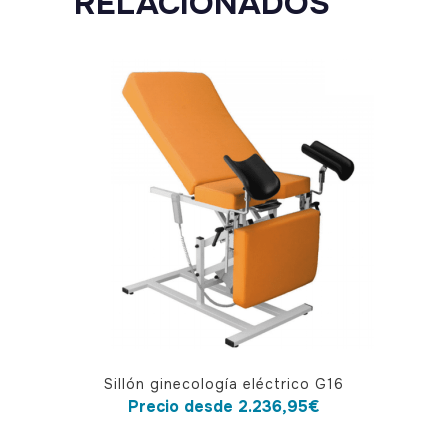
RELACIONADOS
Este
Sillón ginecología eléctrico G16
producto
Precio desde
2.236,95
€
tiene