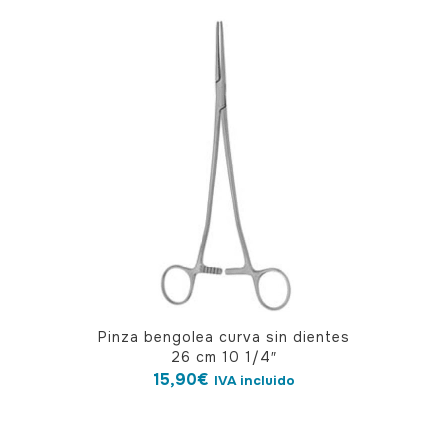
múltiples
variantes.
Las
opciones
se
pueden
elegir
en
la
página
de
producto
Pinza bengolea curva sin dientes
26 cm 10 1/4″
15,90
€
IVA incluido