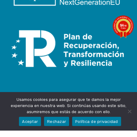
9.4
/10
74 notas
1 nota
Usamos cookies para asegurar que te damos la mejor
experiencia en nuestra web. Si continúas usando este sitio,
asumiremos que estás de acuerdo con ello.
Agencia Marketing Online
Design by
Ingenium.Marketing
Aceptar
Rechazar
Política de privacidad
Privacidad
Aviso Legal