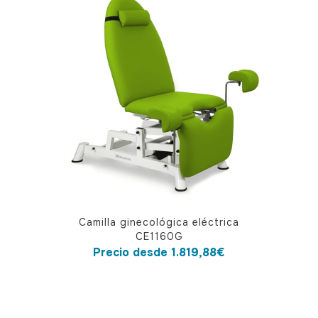
Este
Camilla ginecológica eléctrica
producto
CE1160G
tiene
Precio desde
1.819,88
€
múltiples
variantes.
Las