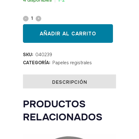
4 disponibles
|
1-2
Papel
para
AÑADIR AL CARRITO
ecógrafo
K61B
SKU:
040239
CATEGORÍA:
Papeles registrales
MITSUBISHI
quantity
DESCRIPCIÓN
PRODUCTOS
RELACIONADOS