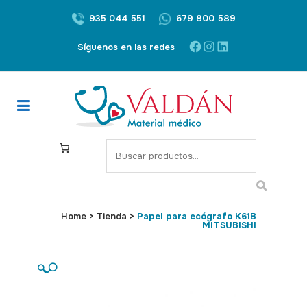
935 044 551
679 800 589
Facebook
Instagram
LinkedIn
Síguenos en las redes
S
e
a
r
c
Home
>
Tienda
>
Papel para ecógrafo K61B
MITSUBISHI
h
🔍