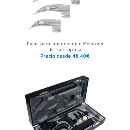
Este
Palas para laringoscopio McIntosh
producto
de fibra óptica
tiene
Precio desde
48,40
€
múltiples
variantes.
Las
opciones
se
pueden
elegir
en
la