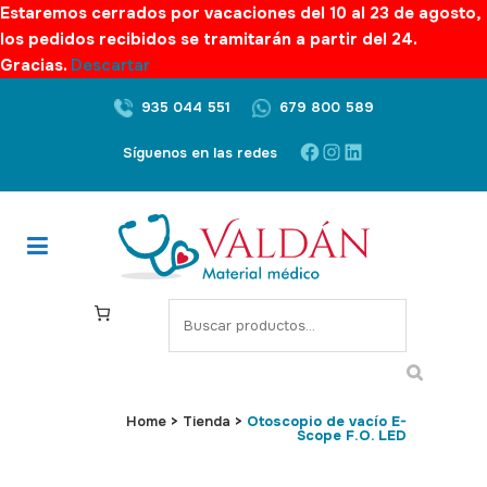
Estaremos cerrados por vacaciones del 10 al 23 de agosto,
los pedidos recibidos se tramitarán a partir del 24.
Gracias.
Descartar
935 044 551
679 800 589
Facebook
Instagram
LinkedIn
Síguenos en las redes
S
e
a
r
c
Home
>
Tienda
>
Otoscopio de vacío E-
Scope F.O. LED
h