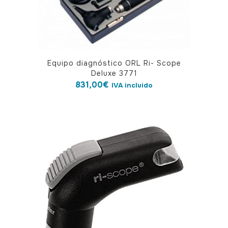
página
de
producto
Equipo diagnóstico ORL Ri- Scope
Deluxe 3771
831,00
€
IVA incluido