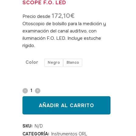
SCOPE F.O. LED
172,10
€
Precio desde
Otoscopio de bolsillo para la medición y
examinación del canal auditivo, con
iluminación F.O. LED. Incluye estuche
rígido.
SKU: 160010,160011
Color
Negro
Blanco
Otoscopio
de
AÑADIR AL CARRITO
vacío
E-
SKU:
N/D
CATEGORÍA:
Instrumentos ORL
Scope