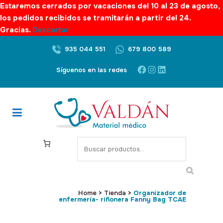
Estaremos cerrados por vacaciones del 10 al 23 de agosto,
los pedidos recibidos se tramitarán a partir del 24.
Gracias.
Descartar
935 044 551
679 800 589
Facebook
Instagram
LinkedIn
Síguenos en las redes
S
e
a
r
c
Home
>
Tienda
>
Organizador de
enfermería- riñonera Fanny Bag TCAE
h