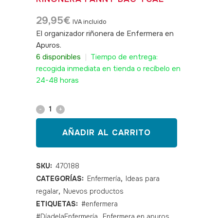
29,95
€
IVA incluido
El organizador riñonera de Enfermera en
Apuros.
SKU: 470188
6 disponibles
|
Tiempo de entrega:
recogida inmediata en tienda o recíbelo en
24-48 horas
Organizador
de
AÑADIR AL CARRITO
enfermería-
riñonera
SKU:
470188
CATEGORÍAS:
Enfermería
,
Ideas para
Fanny
regalar
,
Nuevos productos
Bag
ETIQUETAS:
#enfermera
TCAE
#DíadelaEnfermería
,
Enfermera en apuros