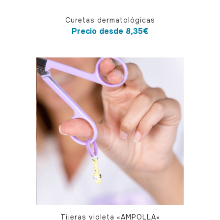
Este
Curetas dermatológicas
producto
Precio desde
8,35
€
tiene
múltiples
variantes.
Las
opciones
se
pueden
elegir
en
la
página
de
producto
Tijeras violeta «AMPOLLA»