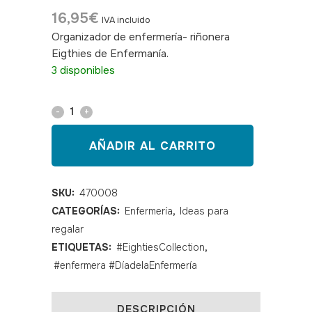
16,95
€
IVA incluido
Organizador de enfermería- riñonera
Eigthies de Enfermanía.
SKU: 470008
3 disponibles
Organizador
de
AÑADIR AL CARRITO
enfermería-
riñonera
SKU:
470008
CATEGORÍAS:
Enfermería
,
Ideas para
Eigthies
regalar
Collection
ETIQUETAS:
#EightiesCollection
,
quantity
#enfermera #DíadelaEnfermería
DESCRIPCIÓN