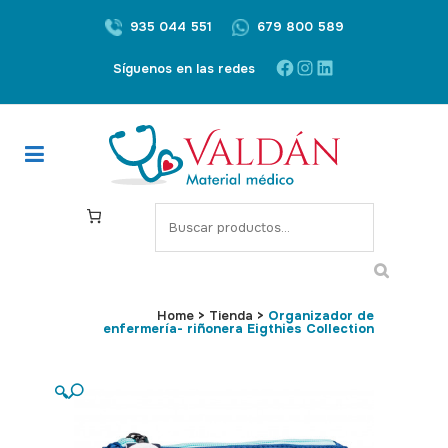
935 044 551
679 800 589
Facebook
Instagram
LinkedIn
Síguenos en las redes
S
e
a
r
c
Home
>
Tienda
>
Organizador de
enfermería- riñonera Eigthies Collection
h
🔍