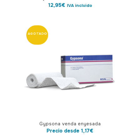
12,95
€
IVA incluido
Este
Gypsona venda enyesada
producto
Precio desde
1,17
€
tiene