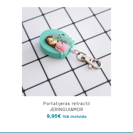
múltiples
variantes.
Las
opciones
se
pueden
elegir
en
la
página
de
producto
Portatijeras retráctil
JERINGUIAMOR
9,95
€
IVA incluido