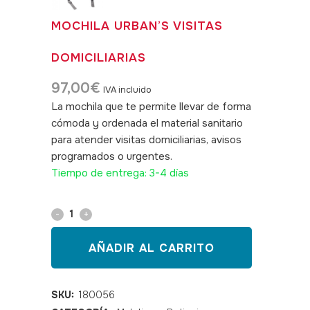
MOCHILA URBAN’S VISITAS
DOMICILIARIAS
97,00
€
IVA incluido
La mochila que te permite llevar de forma
cómoda y ordenada el material sanitario
para atender visitas domiciliarias, avisos
programados o urgentes.
SKU: 180056
Tiempo de entrega: 3-4 días
Mochila
URBAN'S
AÑADIR AL CARRITO
visitas
domiciliarias
SKU:
180056