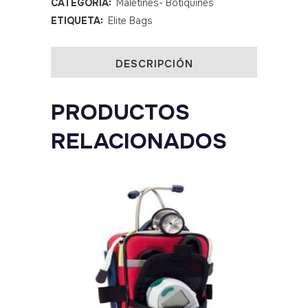
CATEGORÍA:
Maletines- Botiquines
quantity
ETIQUETA:
Elite Bags
DESCRIPCIÓN
PRODUCTOS
RELACIONADOS