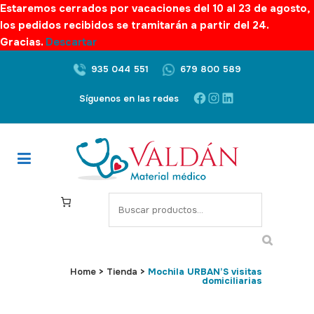
Estaremos cerrados por vacaciones del 10 al 23 de agosto,
los pedidos recibidos se tramitarán a partir del 24.
Gracias.
Descartar
935 044 551
679 800 589
Facebook
Instagram
LinkedIn
Síguenos en las redes
S
e
a
r
c
Home
>
Tienda
>
Mochila URBAN’S visitas
domiciliarias
h