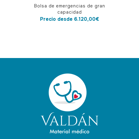
Este
Bolsa de emergencias de gran
producto
capacidad
tiene
Precio desde
6.120,00
€
múltiples
variantes.
Las
opciones
se
pueden
elegir
en
la
página
de
producto