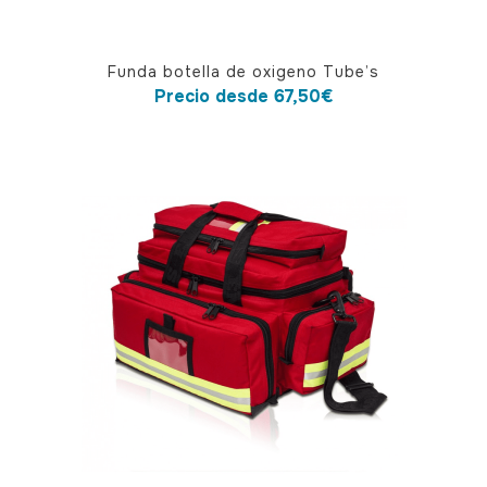
Este
Funda botella de oxigeno Tube’s
producto
Precio desde
67,50
€
tiene
múltiples
variantes.
Las
opciones
se
pueden
elegir
en
la
página
de
producto