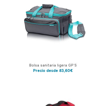
Este
Bolsa sanitaria ligera GP’S
producto
Precio desde
83,60
€
tiene
múltiples
variantes.
Las
opciones
se