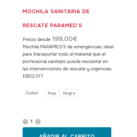
MOCHILA SANITARIA DE
RESCATE PARAMED’S
199,00
€
Precio desde
Mochila PARAMED’S de emergencias, ideal
para transportar todo el material que el
profesional sanitario pueda necesitar en
las intervenciones de rescate y urgencias.
EB02.017
SKU: 180013
Color
Rojo
Negro
Mochila
sanitaria
AÑADIR AL CARRITO