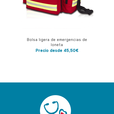
la
página
de
producto
Este
Bolsa ligera de emergencias de
producto
loneta
tiene
Precio desde
45,50
€
múltiples
variantes.
Las
opciones
se
pueden
elegir
en
la