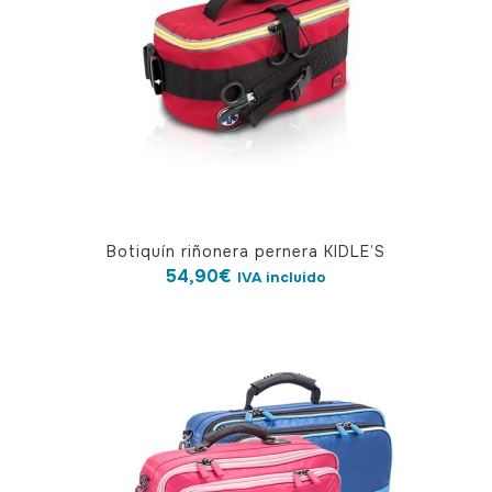
pueden
elegir
en
la
página
de
producto
Botiquín riñonera pernera KIDLE’S
54,90
€
IVA incluido