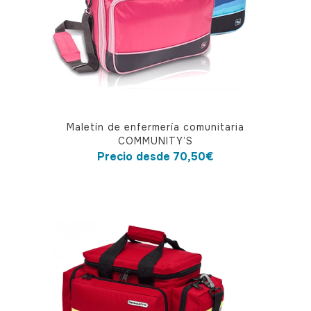
Este
Maletín de enfermería comunitaria
producto
COMMUNITY’S
tiene
Precio desde
70,50
€
múltiples
variantes.
Las
opciones
se
pueden
elegir
en