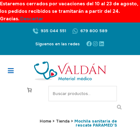
Estaremos cerrados por vacaciones del 10 al 23 de agosto,
los pedidos recibidos se tramitarán a partir del 24.
Gracias.
Descartar
935 044 551
679 800 589
Facebook
Instagram
LinkedIn
Síguenos en las redes
S
e
a
r
c
Home
>
Tienda
>
Mochila sanitaria de
rescate PARAMED’S
h