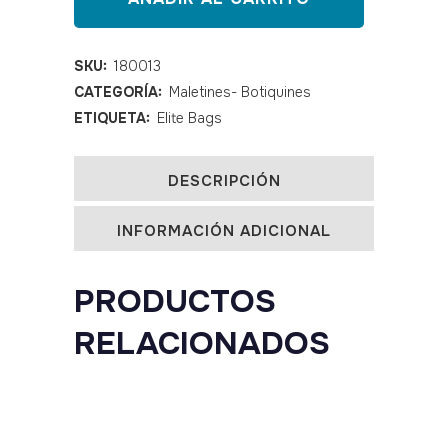
de
rescate
SKU:
180013
CATEGORÍA:
Maletines- Botiquines
PARAMED'S
ETIQUETA:
Elite Bags
quantity
DESCRIPCIÓN
INFORMACIÓN ADICIONAL
PRODUCTOS
RELACIONADOS