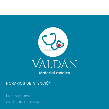
Las
opciones
se
pueden
elegir
en
la
página
de
producto
HORARIOS DE ATENCIÓN
Lunes a jueves
de 9.30h a 18.30h