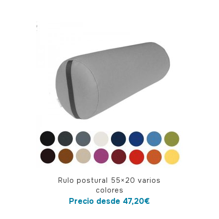
múltiples
variantes.
Las
opciones
se
pueden
elegir
en
la
página
de
producto
Este
Rulo postural 55×20 varios
producto
colores
tiene
Precio desde
47,20
€
múltiples