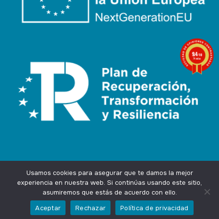
9.4
/10
74 notas
Usamos cookies para asegurar que te damos la mejor
experiencia en nuestra web. Si continúas usando este sitio,
asumiremos que estás de acuerdo con ello.
Agencia Marketing Online
Design by
Ingenium.Marketing
Aceptar
Rechazar
Política de privacidad
Privacidad