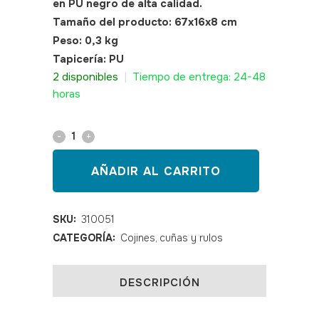
en PU negro de alta calidad.
Tamaño del producto: 67x16x8 cm
Peso: 0,3 kg
Tapicería: PU
SKU: 310051
2 disponibles
|
Tiempo de entrega: 24-48
horas
Medio
rulo
AÑADIR AL CARRITO
postural
SPONG
SKU:
310051
CATEGORÍA:
Cojines, cuñas y rulos
quantity
DESCRIPCIÓN