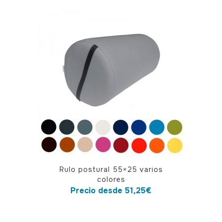
variantes.
Las
opciones
se
pueden
elegir
en
la
página
de
producto
Este
Rulo postural 55×25 varios
producto
colores
tiene
Precio desde
51,25
€
múltiples
variantes.