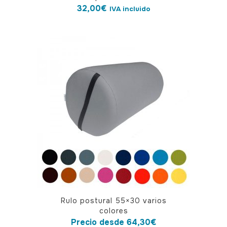
32,00
€
IVA incluido
Este
Rulo postural 55×30 varios
producto
colores
tiene
Precio desde
64,30
€