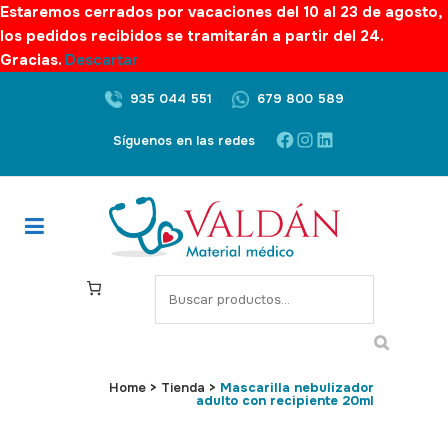
Estaremos cerrados por vacaciones del 10 al 23 de agosto,
los pedidos recibidos se tramitarán a partir del 24.
Gracias.
Descartar
935 044 551
679 800 589
Facebook
Instagram
LinkedIn
Síguenos en las redes
S
e
a
r
c
Home
>
Tienda
>
Mascarilla nebulizador
adulto con recipiente 20ml
h