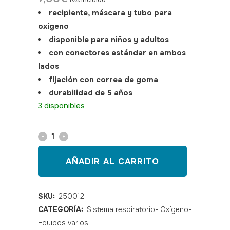
IVA incluido
recipiente, máscara y tubo para
oxígeno
disponible para niños y adultos
con conectores estándar en ambos
lados
fijación con correa de goma
durabilidad de 5 años
SKU: 250012
3 disponibles
Mascarilla
nebulizador
AÑADIR AL CARRITO
adulto
con
SKU:
250012
CATEGORÍA:
Sistema respiratorio- Oxígeno-
recipiente
Equipos varios