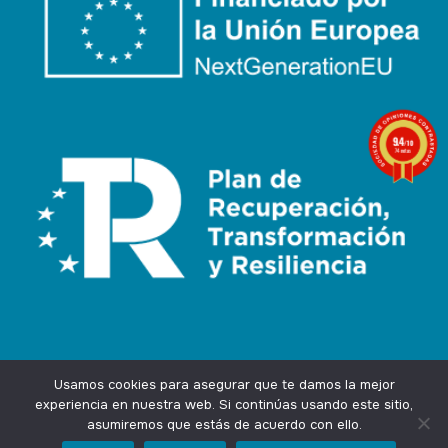
9.4
/10
74 notas
Usamos cookies para asegurar que te damos la mejor
experiencia en nuestra web. Si continúas usando este sitio,
asumiremos que estás de acuerdo con ello.
Agencia Marketing Online
Design by
Ingenium.Marketing