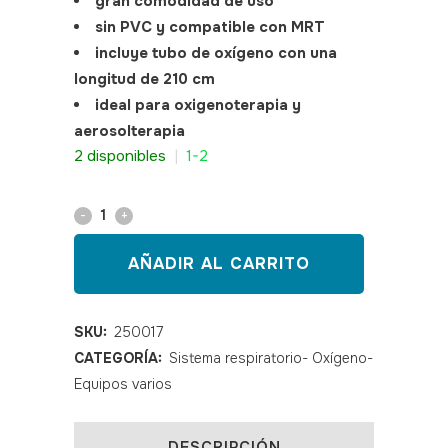
gran comodidad de uso
sin PVC y compatible con MRT
incluye tubo de oxígeno con una
longitud de 210 cm
ideal para oxigenoterapia y
aerosolterapia
SKU: 250017
2 disponibles
|
1-2
Mascarilla
de
AÑADIR AL CARRITO
oxigeno
EcoLite
SKU:
250017
CATEGORÍA:
Sistema respiratorio- Oxígeno-
quantity
Equipos varios
DESCRIPCIÓN