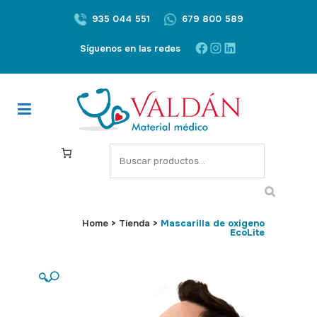
935 044 551
679 800 589
Facebook
Instagram
LinkedIn
Síguenos en las redes
S
e
a
r
c
Home
>
Tienda
>
Mascarilla de oxigeno
EcoLite
h
🔍