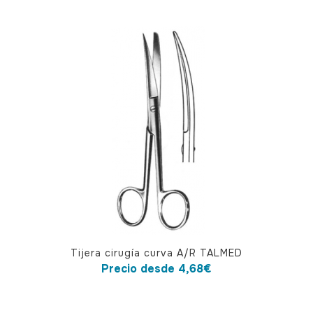
Este
Tijera cirugía curva A/R TALMED
producto
Precio desde
4,68
€
tiene
múltiples