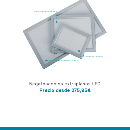
Este
Negatoscopios extraplanos LED
producto
Precio desde
275,95
€
tiene
múltiples
variantes.
Las
opciones