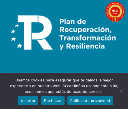
9.4
/10
74 notas
Usamos cookies para asegurar que te damos la mejor
experiencia en nuestra web. Si continúas usando este sitio,
asumiremos que estás de acuerdo con ello.
Agencia Marketing Online
Design by
Ingenium.Marketing
Aceptar
Rechazar
Política de privacidad
Privacidad
Aviso Legal
Cookies