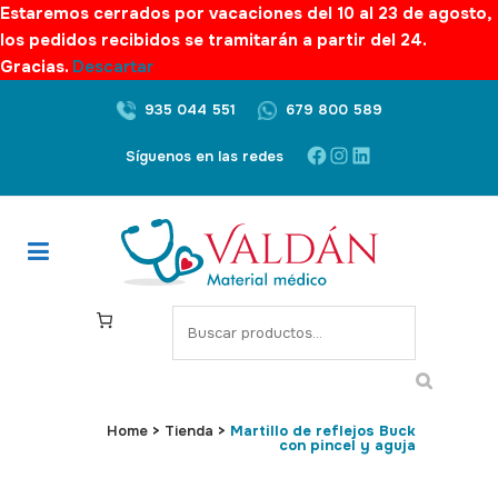
Estaremos cerrados por vacaciones del 10 al 23 de agosto,
los pedidos recibidos se tramitarán a partir del 24.
Gracias.
Descartar
935 044 551
679 800 589
Facebook
Instagram
LinkedIn
Síguenos en las redes
S
e
a
r
c
Home
>
Tienda
>
Martillo de reflejos Buck
con pincel y aguja
h