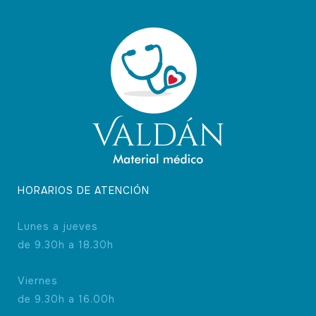
se
pueden
elegir
en
la
página
de
producto
HORARIOS DE ATENCIÓN
Lunes a jueves
de 9.30h a 18.30h
Viernes
de 9.30h a 16.00h