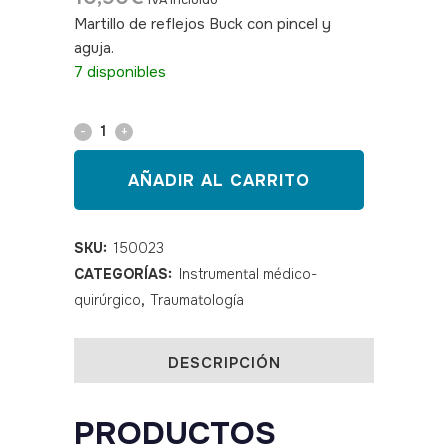
IVA incluido
Martillo de reflejos Buck con pincel y
aguja.
SKU: 150023
7 disponibles
Martillo
de
AÑADIR AL CARRITO
reflejos
Buck
SKU:
150023
CATEGORÍAS:
Instrumental médico-
con
quirúrgico
,
Traumatología
pincel
y
DESCRIPCIÓN
aguja
PRODUCTOS
quantity