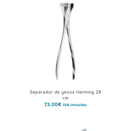
variantes.
Las
opciones
se
pueden
elegir
en
la
página
de
producto
Separador de yesos Henning 28
cm
73,00
€
IVA incluido