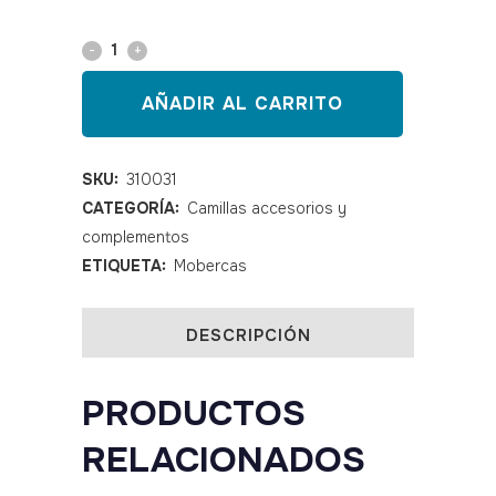
Mando
de
AÑADIR AL CARRITO
pie
1
SKU:
310031
CATEGORÍA:
Camillas accesorios y
motor
complementos
para
ETIQUETA:
Mobercas
camillas
Mobercas
DESCRIPCIÓN
quantity
PRODUCTOS
RELACIONADOS