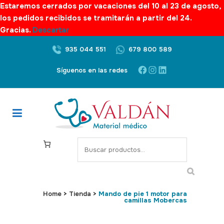
Estaremos cerrados por vacaciones del 10 al 23 de agosto,
los pedidos recibidos se tramitarán a partir del 24.
Gracias.
Descartar
935 044 551
679 800 589
Facebook
Instagram
LinkedIn
Síguenos en las redes
S
e
a
r
c
Home
>
Tienda
>
Mando de pie 1 motor para
camillas Mobercas
h