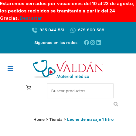
Estaremos cerrados por vacaciones del 10 al 23 de agosto,
los pedidos recibidos se tramitarán a partir del 24.
Gracias.
Descartar
935 044 551
679 800 589
Facebook
Instagram
LinkedIn
Síguenos en las redes
S
e
a
r
c
Home
>
Tienda
>
Leche de masaje 1 litro
h