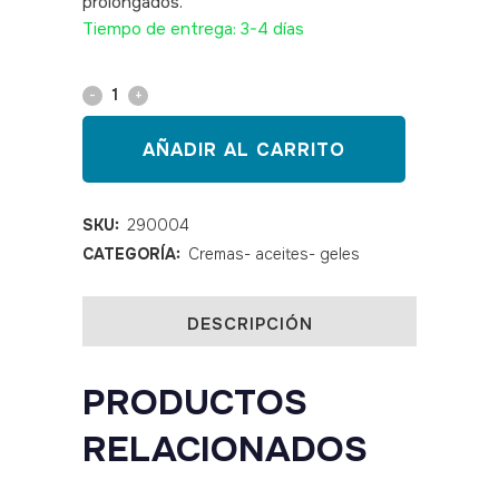
prolongados.
SKU: 290004
Tiempo de entrega: 3-4 días
Leche
de
AÑADIR AL CARRITO
masaje
1
SKU:
290004
CATEGORÍA:
Cremas- aceites- geles
litro
quantity
DESCRIPCIÓN
PRODUCTOS
RELACIONADOS