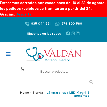
Estaremos cerrados por vacaciones del 10 al 23 de agosto,
los pedidos recibidos se tramitarán a partir del 24.
Gracias.
Descartar
935 044 551
679 800 589
Facebook
Instagram
LinkedIn
Síguenos en las redes
S
e
a
r
c
Home
>
Tienda
>
Lámpara lupa LED Magni 5
aumentos
h