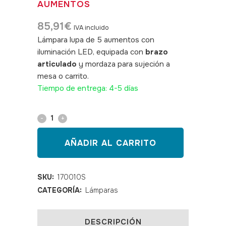
AUMENTOS
85,91
€
IVA incluido
Lámpara lupa de 5 aumentos con
iluminación LED, equipada con
brazo
articulado
y mordaza para sujeción a
mesa o carrito.
SKU: 170010s
Tiempo de entrega: 4-5 días
Lámpara
lupa
AÑADIR AL CARRITO
LED
Magni
SKU:
170010S
CATEGORÍA:
Lámparas
5
aumentos
DESCRIPCIÓN