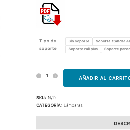
Tipo de
Sin soporte
Soporte standar A
soporte
Soporte raíl plus
Soporte pared
Lámpara
AÑADIR AL CARRIT
de
reconocimiento
SKU:
N/D
CATEGORÍA:
Lámparas
LUXIFLEX
LED
DESCR
quantity