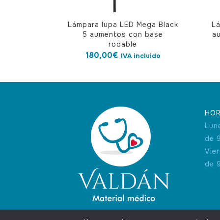
Lámpara lupa LED Mega Black
L
5 aumentos con base
a
rodable
180,00
€
IVA incluido
HOR
Lun
de 
Vie
de 