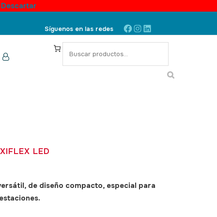
.
Descartar
Facebook
Instagram
LinkedIn
Síguenos en las redes
S
e
a
r
c
h
XIFLEX LED
versátil, de diseño compacto, especial para
estaciones.