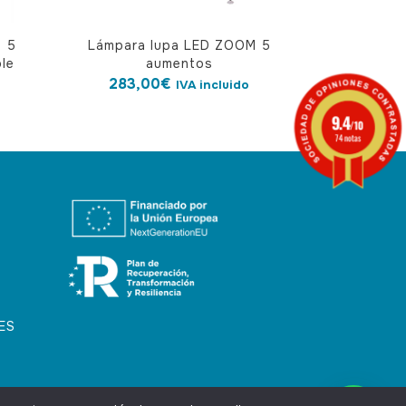
M 5
Lámpara lupa LED ZOOM 5
le
aumentos
283,00
€
IVA incluido
9.4
/10
74 notas
ES