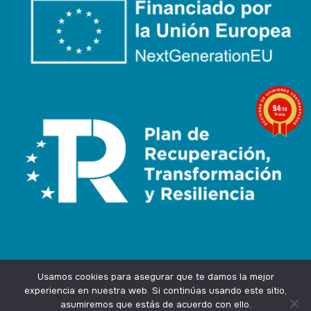
9.4
/10
74 notas
Usamos cookies para asegurar que te damos la mejor
experiencia en nuestra web. Si continúas usando este sitio,
asumiremos que estás de acuerdo con ello.
Agencia Marketing Online
Design by
Ingenium.Marketing