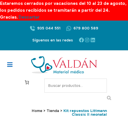
Estaremos cerrados por vacaciones del 10 al 23 de agosto,
los pedidos recibidos se tramitarán a partir del 24.
Gracias.
Descartar
935 044 551
679 800 589
Facebook
Instagram
LinkedIn
Síguenos en las redes
S
e
a
r
c
Home
>
Tienda
>
Kit repuestos Littmann
Classic II neonatal
h