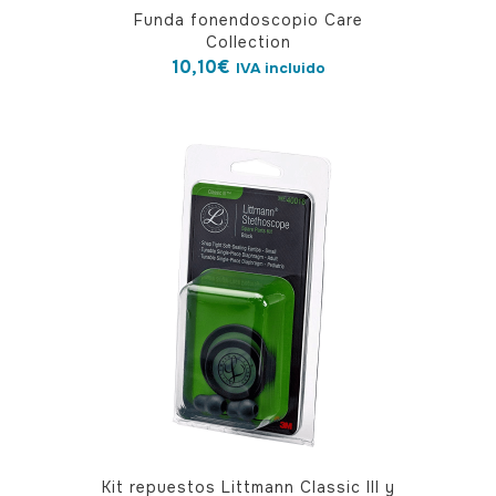
Funda fonendoscopio Care
Collection
10,10
€
IVA incluido
Este
Kit repuestos Littmann Classic III y