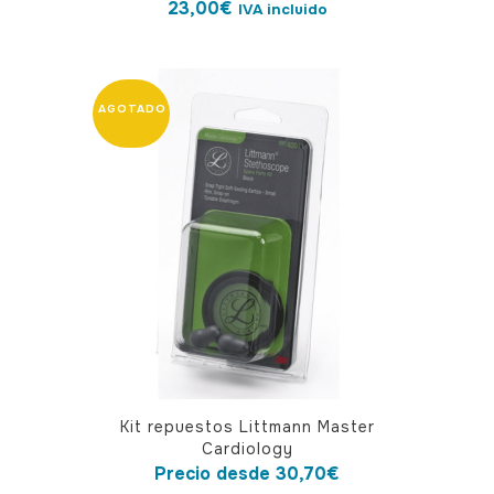
23,00
€
IVA incluido
Este
Kit repuestos Littmann Master
producto
Cardiology
tiene
Precio desde
30,70
€