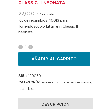
CLASSIC II NEONATAL
27,00
€
IVA incluido
Kit de recambios 40013 para
fonendoscopio Littmann Classic II
neonatal.
SKU: 120069
Kit
repuestos
AÑADIR AL CARRITO
Littmann
Classic
SKU:
120069
CATEGORÍA:
Fonendoscopios accesorios y
II
recambios
neonatal
quantity
DESCRIPCIÓN