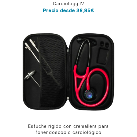
producto
Cardiology IV
tiene
Precio desde
38,95
€
múltiples
variantes.
Las
opciones
se
pueden
elegir
en
la
página
de
producto
Estuche rígido con cremallera para
fonendoscopio cardiológico