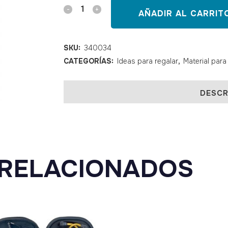
Kit
AÑADIR AL CARRIT
fonendoscopio
estudiante
SKU:
340034
CATEGORÍAS:
Ideas para regalar
,
Material para
quantity
DESCR
RELACIONADOS