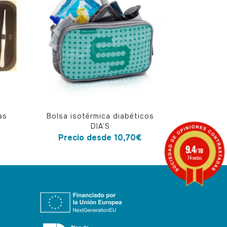
Este
as
Bolsa isotérmica diabéticos
producto
DIA’S
tiene
Precio desde
10,70
€
9.4
múltiples
/10
74 notas
variantes.
Las
opciones
se
pueden