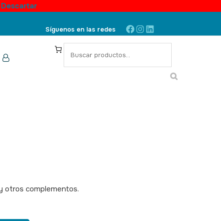
.
Descartar
Facebook
Instagram
LinkedIn
Síguenos en las redes
S
e
a
r
c
h
 y otros complementos.
SKU:340034