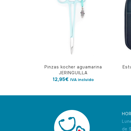
Este
Pinzas kocher aguamarina
Est
produ
JERINGUILLA
tiene
12,95
€
IVA incluido
múlti
varian
Las
opcio
HOR
se
Lun
pued
de 