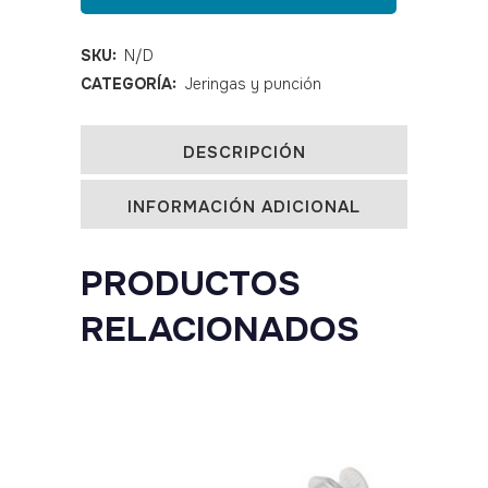
cuerpos
Klmed
SKU:
N/D
CATEGORÍA:
Jeringas y punción
cono
luer
DESCRIPCIÓN
lock
INFORMACIÓN ADICIONAL
quantity
PRODUCTOS
RELACIONADOS