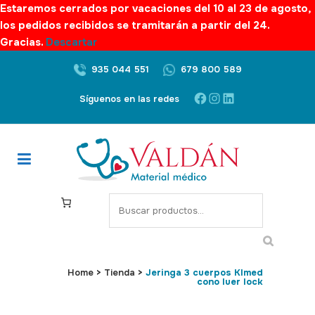
Estaremos cerrados por vacaciones del 10 al 23 de agosto,
los pedidos recibidos se tramitarán a partir del 24.
Gracias.
Descartar
935 044 551
679 800 589
Facebook
Instagram
LinkedIn
Síguenos en las redes
S
e
a
r
c
Home
>
Tienda
>
Jeringa 3 cuerpos Klmed
cono luer lock
h