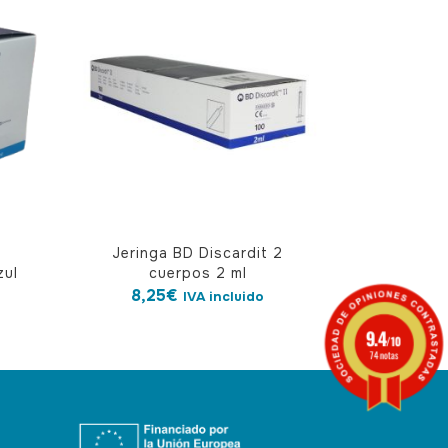
d
Jeringa BD Discardit 2
zul
cuerpos 2 ml
8,25
€
IVA incluido
9.4
/10
74 notas