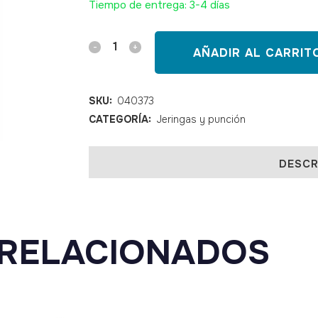
Tiempo de entrega: 3-4 días
Jeringa
AÑADIR AL CARRIT
BD
Plastipak
SKU:
040373
CATEGORÍA:
Jeringas y punción
3/C
luer
DESCR
lock
3
ml
RELACIONADOS
quantity