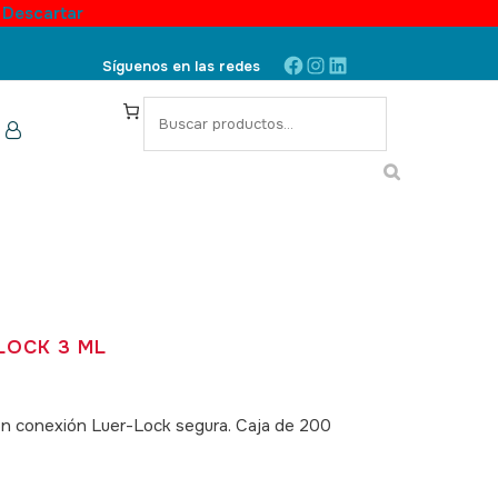
.
Descartar
Facebook
Instagram
LinkedIn
Síguenos en las redes
S
e
a
r
c
h
LOCK 3 ML
con conexión Luer-Lock segura. Caja de 200