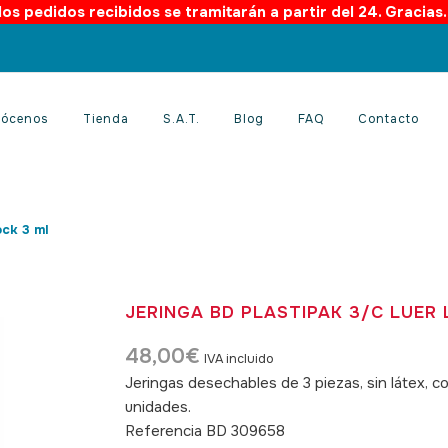
os pedidos recibidos se tramitarán a partir del 24. Gracias
ócenos
Tienda
S.A.T.
Blog
FAQ
Contacto
ock 3 ml
JERINGA BD PLASTIPAK 3/C LUER 
48,00
€
IVA incluido
Jeringas desechables de 3 piezas, sin látex, 
unidades.
SKU: 040373
Referencia BD 309658