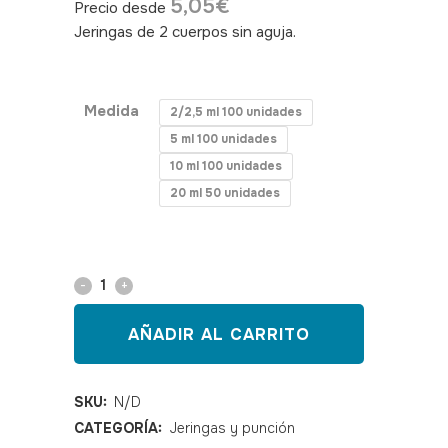
5,05
€
Precio desde
Jeringas de 2 cuerpos sin aguja.
SKU:040545, 040546, 040547, 040548
Medida
2/2,5 ml 100 unidades
5 ml 100 unidades
10 ml 100 unidades
20 ml 50 unidades
Jeringa
2
AÑADIR AL CARRITO
cuerpos
Klmed
SKU:
N/D
CATEGORÍA:
Jeringas y punción
quantity