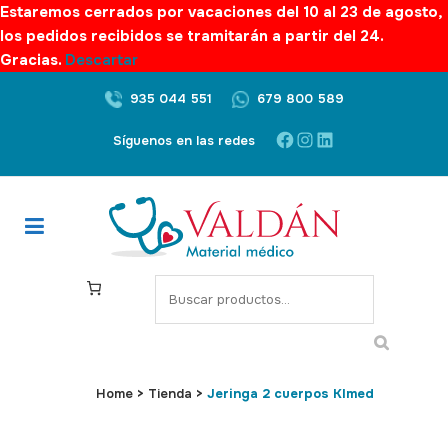
Estaremos cerrados por vacaciones del 10 al 23 de agosto,
los pedidos recibidos se tramitarán a partir del 24.
Gracias.
Descartar
935 044 551
679 800 589
Facebook
Instagram
LinkedIn
Síguenos en las redes
S
e
a
r
c
Home
>
Tienda
>
Jeringa 2 cuerpos Klmed
h