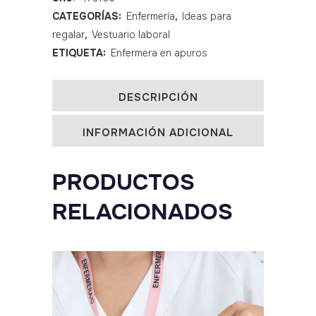
CATEGORÍAS:
Enfermería
,
Ideas para
con
regalar
,
Vestuario laboral
botones
ETIQUETA:
Enfermera en apuros
estampado
Super
DESCRIPCIÓN
Mario
INFORMACIÓN ADICIONAL
quantity
PRODUCTOS
RELACIONADOS