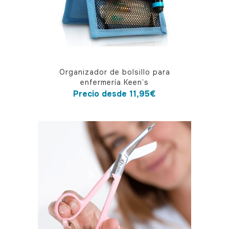
Este
Organizador de bolsillo para
producto
enfermería Keen’s
tiene
Precio desde
11,95
€
múltiples
variantes.
Las
opciones
se
pueden
elegir
en
la
página