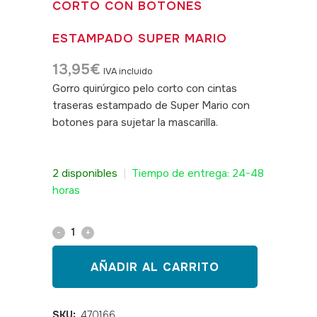
CORTO CON BOTONES
ESTAMPADO SUPER MARIO
13,95
€
IVA incluido
Gorro quirúrgico pelo corto con cintas
traseras estampado de Super Mario con
botones para sujetar la mascarilla.
SKU:
470166
2 disponibles
|
Tiempo de entrega: 24-48
horas
Gorro
sanitario
AÑADIR AL CARRITO
pelo
corto
SKU:
470166