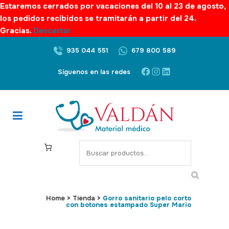
Estaremos cerrados por vacaciones del 10 al 23 de agosto,
los pedidos recibidos se tramitarán a partir del 24.
Gracias.
Descartar
935 044 551
679 800 589
Facebook
Instagram
LinkedIn
Síguenos en las redes
S
e
a
r
c
Home
>
Tienda
>
Gorro sanitario pelo corto
con botones estampado Super Mario
h