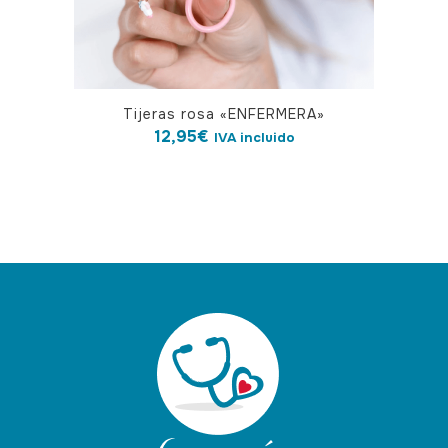
de
producto
Tijeras rosa «ENFERMERA»
12,95
€
IVA incluido