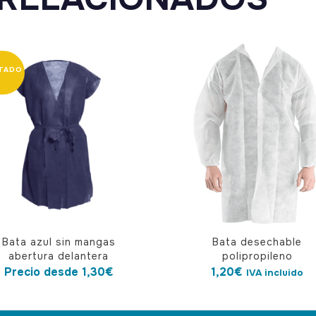
Bata azul sin mangas
Bata desechable
cto
abertura delantera
polipropileno
Precio desde
1,30
€
1,20
€
IVA incluido
ples
tes.