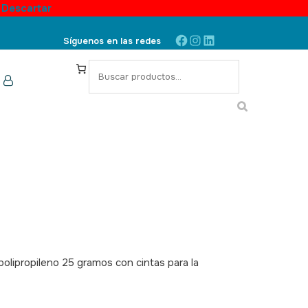
.
Descartar
Facebook
Instagram
LinkedIn
Síguenos en las redes
S
e
a
r
c
h
olipropileno 25 gramos con cintas para la
031,040032