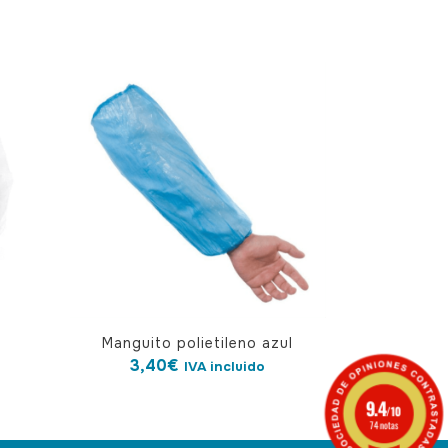
Manguito polietileno azul
3,40
€
IVA incluido
9.4
/10
74 notas