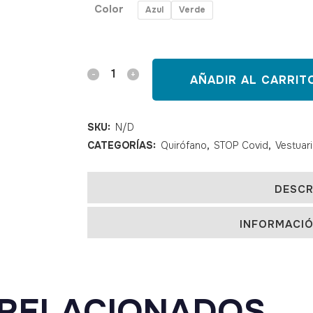
Color
Azul
Verde
Gorro
AÑADIR AL CARRIT
cirujano
con
SKU:
N/D
CATEGORÍAS:
Quirófano
,
STOP Covid
,
Vestuar
cintas
quantity
DESCR
INFORMACIÓ
RELACIONADOS