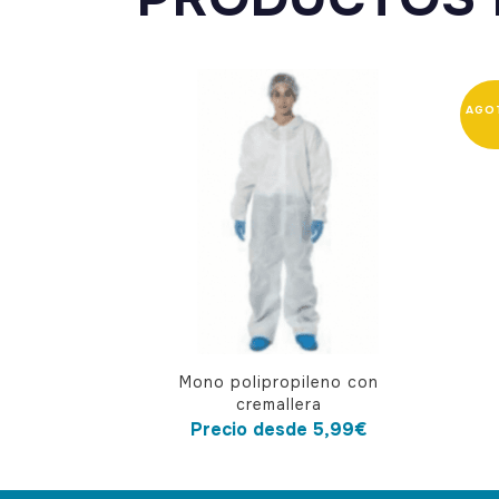
Este
Este
Mono polipropileno con
producto
produ
cremallera
tiene
tiene
Precio desde
5,99
€
múltiples
múlti
variantes.
varian