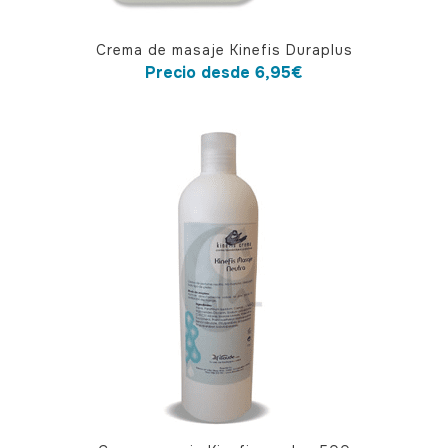
Este
Crema de masaje Kinefis Duraplus
producto
Precio desde
6,95
€
tiene
múltiples
variantes.
Las
opciones
se
pueden
elegir
en
la
página
de
producto