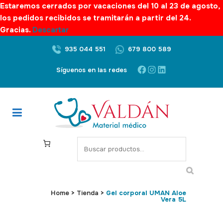
Estaremos cerrados por vacaciones del 10 al 23 de agosto,
los pedidos recibidos se tramitarán a partir del 24.
Gracias.
Descartar
935 044 551
679 800 589
Facebook
Instagram
LinkedIn
Síguenos en las redes
S
e
a
r
c
Home
>
Tienda
>
Gel corporal UMAN Aloe
Vera 5L
h