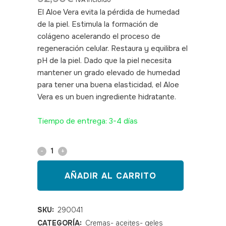
IVA incluido
El Aloe Vera evita la pérdida de humedad
de la piel. Estimula la formación de
colágeno acelerando el proceso de
regeneración celular. Restaura y equilibra el
pH de la piel. Dado que la piel necesita
mantener un grado elevado de humedad
para tener una buena elasticidad, el Aloe
Vera es un buen ingrediente hidratante.
SKU 290041
Tiempo de entrega: 3-4 días
Gel
corporal
AÑADIR AL CARRITO
UMAN
Aloe
SKU:
290041
CATEGORÍA:
Cremas- aceites- geles
Vera