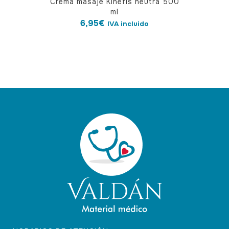
Crema masaje Kinefis neutra 500
ml
6,95
€
IVA incluido