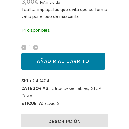
3,00
€
IVA incluido
Toallita limpiagafas que evita que se forme
vaho por el uso de mascarilla.
SKU:
040404
14 disponibles
Gamuza
antivaho
AÑADIR AL CARRITO
gafas
quantity
SKU:
040404
CATEGORÍAS:
Otros desechables
,
STOP
Covid
ETIQUETA:
covid19
DESCRIPCIÓN