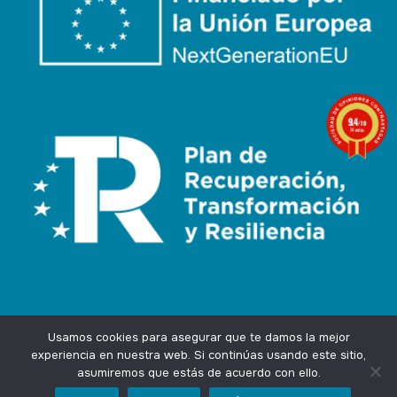
9.4
/10
74 notas
Usamos cookies para asegurar que te damos la mejor
experiencia en nuestra web. Si continúas usando este sitio,
asumiremos que estás de acuerdo con ello.
Agencia Marketing Online
Design by
Ingenium.Marketing