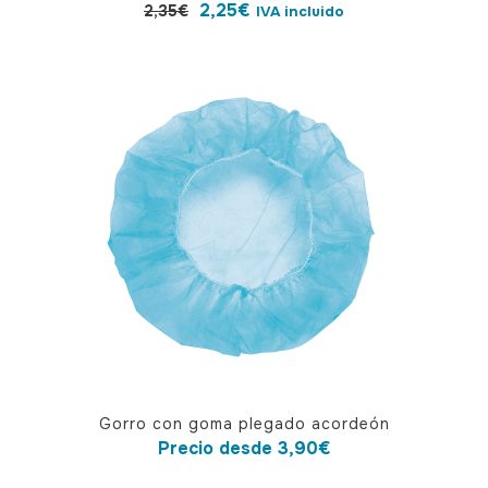
El
El
2,25
€
2,35
€
IVA incluido
precio
precio
original
actual
era:
es:
2,35€.
2,25€.
Este
Gorro con goma plegado acordeón
producto
Precio desde
3,90
€
tiene