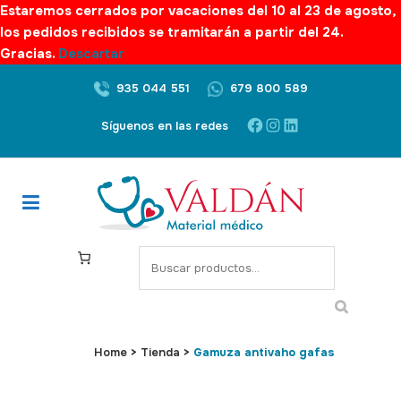
Estaremos cerrados por vacaciones del 10 al 23 de agosto,
los pedidos recibidos se tramitarán a partir del 24.
Gracias.
Descartar
935 044 551
679 800 589
Facebook
Instagram
LinkedIn
Síguenos en las redes
S
e
a
r
c
Home
>
Tienda
>
Gamuza antivaho gafas
h