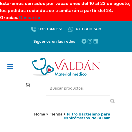
Estaremos cerrados por vacaciones del 10 al 23 de agosto,
los pedidos recibidos se tramitarán a partir del 24.
Gracias.
Descartar
935 044 551
679 800 589
Facebook
Instagram
LinkedIn
Síguenos en las redes
S
e
a
r
c
Home
>
Tienda
>
Filtro bacteriano para
espirómetros de 30 mm
h