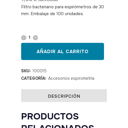
IVA incluido
Filtro bacteriano para espirómetros de 30
mm. Embalaje de 100 unidades.
SKU:
100015
Filtro
bacteriano
AÑADIR AL CARRITO
para
espirómetros
SKU:
100015
CATEGORÍA:
Accesorios espirometría
de
30
DESCRIPCIÓN
mm
quantity
PRODUCTOS