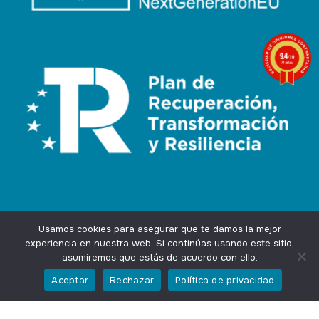
9.4
/10
74 notas
Usamos cookies para asegurar que te damos la mejor
experiencia en nuestra web. Si continúas usando este sitio,
asumiremos que estás de acuerdo con ello.
Agencia Marketing Online
Design by
Ingenium.Marketing
Aceptar
Rechazar
Política de privacidad
Privacidad
Aviso Legal