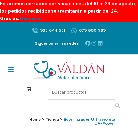
Estaremos cerrados por vacaciones del 10 al 23 de agosto,
los pedidos recibidos se tramitarán a partir del 24.
Gracias.
Descartar
935 044 551
679 800 589
Facebook
Instagram
LinkedIn
Síguenos en las redes
S
e
a
r
c
Home
>
Tienda
>
Esterilizador Ultravioleta
UV-Power
h