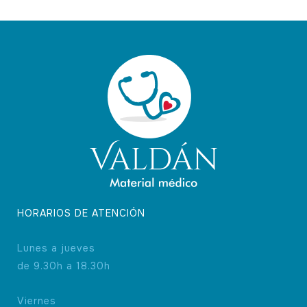
opciones
se
pueden
elegir
en
la
página
de
producto
HORARIOS DE ATENCIÓN
Lunes a jueves
de 9.30h a 18.30h
Viernes