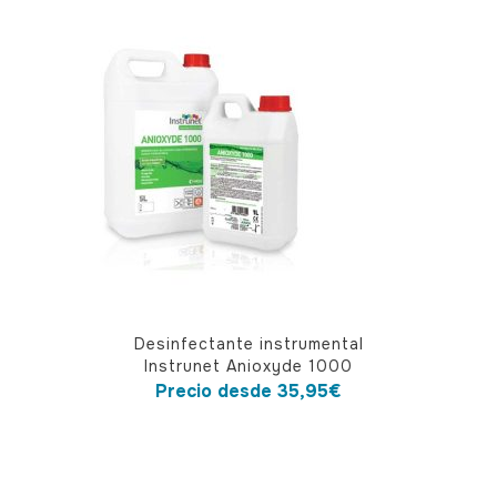
Este
Desinfectante instrumental
producto
Instrunet Anioxyde 1000
tiene
Precio desde
35,95
€
múltiples
variantes.
Las