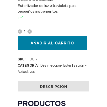
IVA incluido
Esterilizador de luz ultravioleta para
pequeños instrumentos.
SKU: 110017
3-4
Esterilizador
Ultravioleta
AÑADIR AL CARRITO
UV-
Power
SKU:
110017
CATEGORÍA:
Desinfección- Esterilización -
quantity
Autoclaves
DESCRIPCIÓN
PRODUCTOS