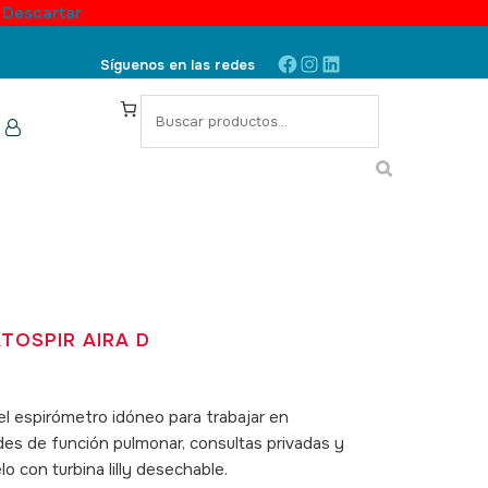
.
Descartar
Facebook
Instagram
LinkedIn
Síguenos en las redes
S
e
a
r
c
h
TOSPIR AIRA D
 el espirómetro idóneo para trabajar en
ades de función pulmonar, consultas privadas y
o con turbina lilly desechable.
SKU: 100024