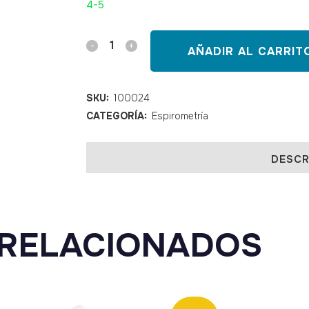
4-5
Espirómetro
AÑADIR AL CARRIT
informatizado
Datospir
SKU:
100024
CATEGORÍA:
Espirometría
Aira
D
DESCR
quantity
RELACIONADOS