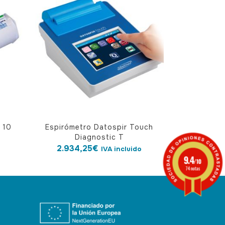
 10
Espirómetro Datospir Touch
Diagnostic T
2.934,25
€
IVA incluido
9.4
/10
74 notas