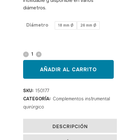
inoxidable y disponible en varios
diámetros.
SKU: 150177,150178,150179
Diámetro
18 mm Ø
26 mm Ø
Espejo
laríngeo
AÑADIR AL CARRITO
quantity
SKU:
150177
CATEGORÍA:
Complementos instrumental
quirúrgico
DESCRIPCIÓN