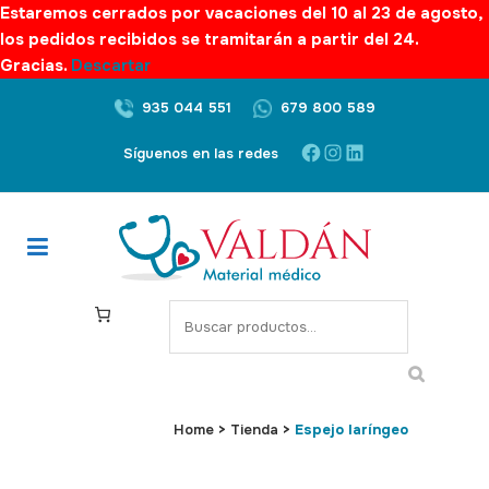
Estaremos cerrados por vacaciones del 10 al 23 de agosto,
los pedidos recibidos se tramitarán a partir del 24.
Gracias.
Descartar
935 044 551
679 800 589
Facebook
Instagram
LinkedIn
Síguenos en las redes
S
e
a
r
c
Home
>
Tienda
>
Espejo laríngeo
h