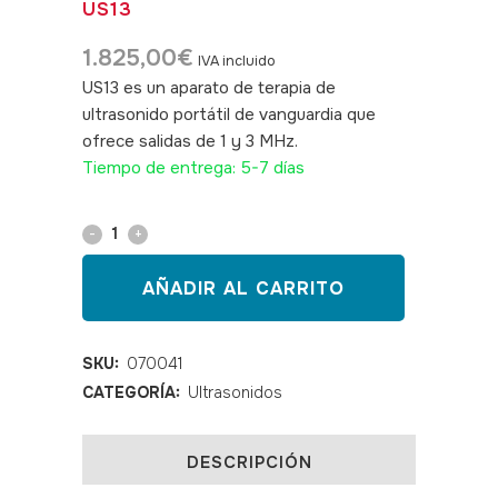
US13
1.825,00
€
IVA incluido
US13 es un aparato de terapia de
ultrasonido portátil de vanguardia que
ofrece salidas de 1 y 3 MHz.
SKU: 070041
Tiempo de entrega: 5-7 días
Equipo
de
AÑADIR AL CARRITO
ultrasonidos
US13
SKU:
070041
CATEGORÍA:
Ultrasonidos
quantity
DESCRIPCIÓN