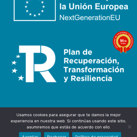
9.4
/10
74 notas
Usamos cookies para asegurar que te damos la mejor
experiencia en nuestra web. Si continúas usando este sitio,
asumiremos que estás de acuerdo con ello.
Agencia Marketing Online
Design by
Ingenium.Marketing
Aceptar
Rechazar
Política de privacidad