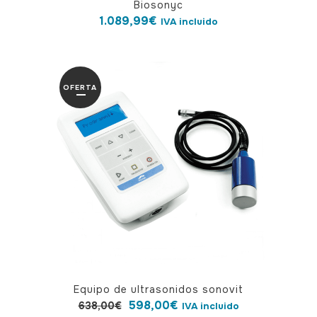
Biosonyc
1.089,99
€
IVA incluido
OFERTA
Equipo de ultrasonidos sonovit
El
El
598,00
€
638,00
€
IVA incluido