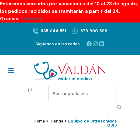
Estaremos cerrados por vacaciones del 10 al 23 de agosto,
los pedidos recibidos se tramitarán a partir del 24.
Gracias.
Descartar
935 044 551
679 800 589
Facebook
Instagram
LinkedIn
Síguenos en las redes
S
e
a
r
c
Home
>
Tienda
>
Equipo de ultrasonidos
US13
h