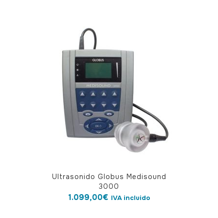
precio
precio
original
actual
era:
es:
638,00€.
598,00€.
Ultrasonido Globus Medisound
3000
1.099,00
€
IVA incluido