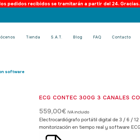
os pedidos recibidos se tramitarán a partir del 24. Gracias
ócenos
Tienda
S.A.T.
Blog
FAQ
Contacto
on software
ECG CONTEC 300G 3 CANALES C
559,00
€
IVA incluido
Electrocardiógrafo portátil digital de 3 / 6 / 1
monitorización en tiempo real y software E