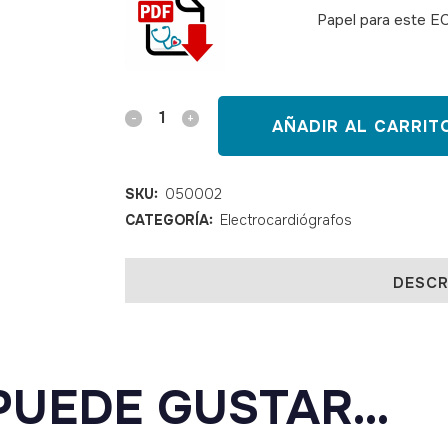
Papel para este E
ECG
AÑADIR AL CARRIT
CONTEC
300G
SKU:
050002
CATEGORÍA:
Electrocardiógrafos
3
canales
DESCR
con
software
quantity
 PUEDE GUSTAR…