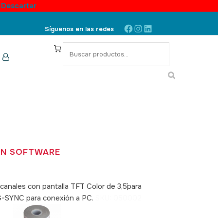
.
Descartar
Facebook
Instagram
LinkedIn
Síguenos en las redes
S
e
a
r
c
h
ON SOFTWARE
2 canales con pantalla TFT Color de 3,5´´para
CG-SYNC para conexión a PC.
SKU: 050002