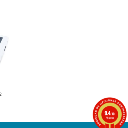
2
9.4
/10
74 notas