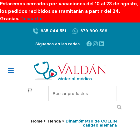
Estaremos cerrados por vacaciones del 10 al 23 de agosto,
los pedidos recibidos se tramitarán a partir del 24.
Gracias.
Descartar
935 044 551
679 800 589
Facebook
Instagram
LinkedIn
Síguenos en las redes
S
e
a
r
c
Home
>
Tienda
>
Dinamómetro de COLLIN
calidad alemana
h