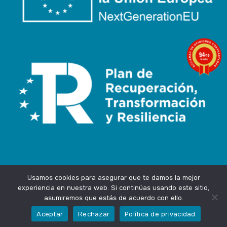
9.4
/10
74 notas
Usamos cookies para asegurar que te damos la mejor
experiencia en nuestra web. Si continúas usando este sitio,
asumiremos que estás de acuerdo con ello.
Agencia Marketing Online
Design by
Ingenium.Marketing
Aceptar
Rechazar
Política de privacidad
Privacidad