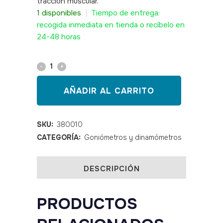
tracción muscular.
SKU: 380010
1 disponibles
|
Tiempo de entrega:
recogida inmediata en tienda o recíbelo en
24-48 horas
Dinamómetro
de
AÑADIR AL CARRITO
COLLIN
calidad
SKU:
380010
CATEGORÍA:
Goniómetros y dinamómetros
alemana
quantity
DESCRIPCIÓN
PRODUCTOS