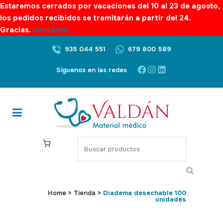
Estaremos cerrados por vacaciones del 10 al 23 de agosto,
los pedidos recibidos se tramitarán a partir del 24.
Gracias.
Descartar
935 044 551
679 800 589
Facebook
Instagram
LinkedIn
Síguenos en las redes
S
e
a
r
c
Home
>
Tienda
>
Diadema desechable 100
unidades
h