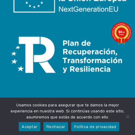
9.4
/10
74 notas
Usamos cookies para asegurar que te damos la mejor
experiencia en nuestra web. Si continúas usando este sitio,
asumiremos que estás de acuerdo con ello.
Agencia Marketing Online
Design by
Ingenium.Marketing
Aceptar
Rechazar
Política de privacidad
Privacidad