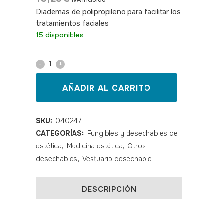
IVA incluido
Diademas de polipropileno para facilitar los
tratamientos faciales.
SKU: 040247
15 disponibles
Diadema
desechable
AÑADIR AL CARRITO
100
unidades
SKU:
040247
CATEGORÍAS:
Fungibles y desechables de
quantity
estética
,
Medicina estética
,
Otros
desechables
,
Vestuario desechable
DESCRIPCIÓN