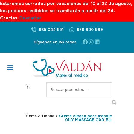
Estaremos cerrados por vacaciones del 10 al 23 de agosto,
los pedidos recibidos se tramitarán a partir del 24.
Gracias.
Descartar
935 044 551
679 800 589
Facebook
Instagram
LinkedIn
Síguenos en las redes
S
e
a
r
c
Home
>
Tienda
>
Crema oleosa para masaje
OILY MASSAGE OXD 5 L
h