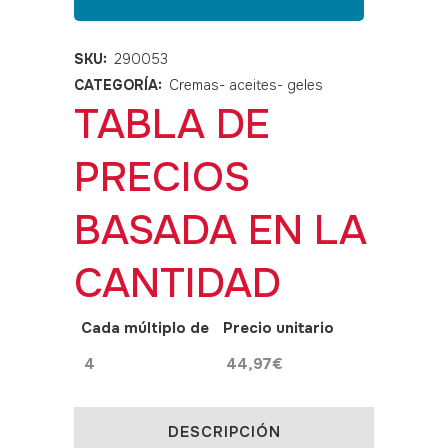
para
masaje
SKU:
290053
CATEGORÍA:
Cremas- aceites- geles
OILY
TABLA DE
MASSAGE
PRECIOS
OXD
5
BASADA EN LA
L
CANTIDAD
quantity
Cada múltiplo de
Precio unitario
4
44,97
€
DESCRIPCIÓN