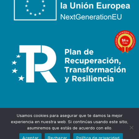
9.4
/10
74 notas
Usamos cookies para asegurar que te damos la mejor
experiencia en nuestra web. Si continúas usando este sitio,
asumiremos que estás de acuerdo con ello.
Agencia Marketing Online
Design by
Ingenium.Marketing
Aceptar
Rechazar
Política de privacidad