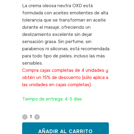
La crema oleosa neutra OXD está
formulada con aceites emolientes de alta
tolerancia que se transforman en aceite
durante el masaje, ofreciendo un
deslizamiento excelente sin dejar
sensación grasa. Sin perfume, sin
parabenos ni siliconas, está recomendada
para todo tipo de pieles, incluso las más
sensibles.
SKU: 290053
Compra cajas completas de 4 unidades y
obtén un 15% de descuento (sólo aplica a
las unidades en cajas completas)
.
. SKU:
290078
Tiempo de entrega: 4-5 días
Crema
oleosa
AÑADIR AL CARRITO