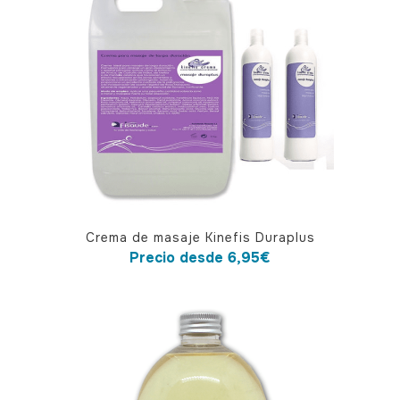
Este
Crema de masaje Kinefis Duraplus
producto
Precio desde
6,95
€
tiene
múltiples
variantes.
Las
opciones
se