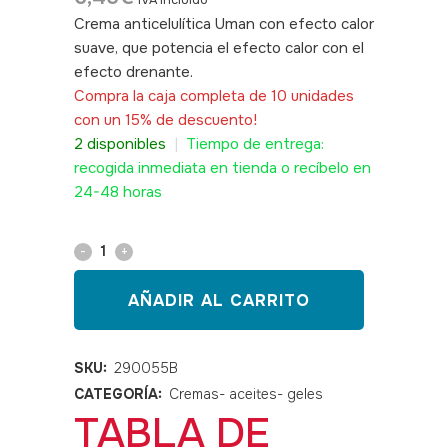
IVA incluido
Crema anticelulítica Uman con efecto calor
suave, que potencia el efecto calor con el
efecto drenante.
SKU: 290055B
Compra la caja completa de 10 unidades
con un 15% de descuento!
2 disponibles
|
Tiempo de entrega:
recogida inmediata en tienda o recíbelo en
24-48 horas
Crema
anticelulítica
AÑADIR AL CARRITO
efecto
calor
SKU:
290055B
CATEGORÍA:
Cremas- aceites- geles
Uman
TABLA DE
200