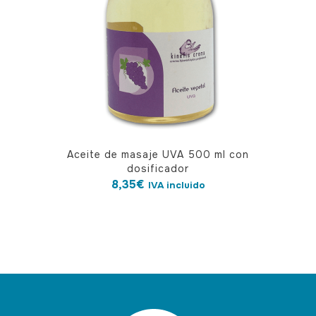
pueden
elegir
en
la
página
de
producto
Aceite de masaje UVA 500 ml con
dosificador
8,35
€
IVA incluido