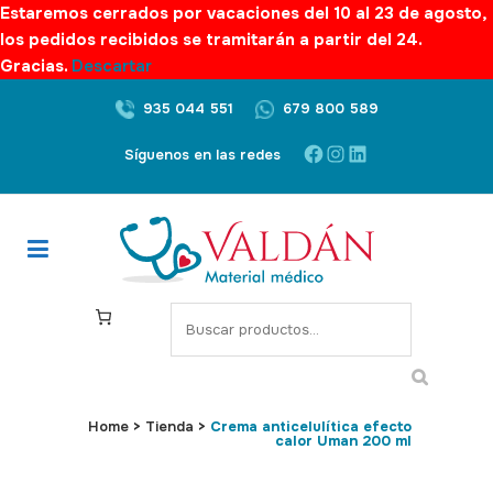
Estaremos cerrados por vacaciones del 10 al 23 de agosto,
los pedidos recibidos se tramitarán a partir del 24.
Gracias.
Descartar
935 044 551
679 800 589
Facebook
Instagram
LinkedIn
Síguenos en las redes
S
e
a
r
c
Home
>
Tienda
>
Crema anticelulítica efecto
calor Uman 200 ml
h